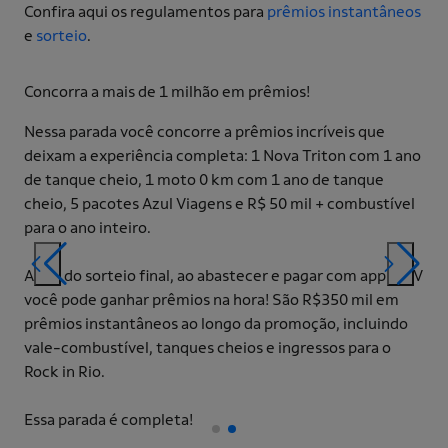
Confira aqui os regulamentos para
prêmios instantâneos
e
sorteio
.
Concorra a mais de 1 milhão em prêmios!
Qua
gan
Nessa parada você concorre a prêmios incríveis que
deixam a experiência completa: 1 Nova Triton com 1 ano
Cli
de tanque cheio, 1 moto 0 km com 1 ano de tanque
app
cheio, 5 pacotes Azul Viagens e R$ 50 mil + combustível
com
para o ano inteiro.
gar
Além do sorteio final, ao abastecer e pagar com app KMV
Bor
você pode ganhar prêmios na hora! São R$350 mil em
prêmios instantâneos ao longo da promoção, incluindo
vale-combustível, tanques cheios e ingressos para o
Rock in Rio.
Essa parada é completa!