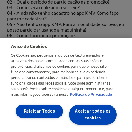
02 - Qual o período de participação na promoção?
03 - Como será realizado o sorteio?
04 - Ainda não tenho cadastro no app KMV. Como faço
para me cadastrar?
05 - Não tenho o app KMV. Para a modalidade sorteio, eu
posso participar usando a maquininha?
06 - Como funciona a promoção?
Ver mais
More informations
Aviso de Cookies
Os Cookies são pequenos arquivos de texto enviados e
armazenados no seu computador, com as suas ações e
preferências. Utilizamos os cookies para que o nosso site
funcione corretamente, para melhorar a sua experiência
personalizando conteúdos e anúncios e para proporcionar
funcionalidades das redes sociais. Você pode administrar as
suas preferências sobre cookies a qualquer momento e, para
mais informações, acessar a nossa
Política de Privacidade
Copyright © Ipiranga Produtos de Petróleo SA 2026 | CNPJ:
33.337.122/0001-27 | An Ultra group company |
Ultragaz
,
Ultracargo
Rejeitar Todos
Aceitar todos os
cookies
Site map
Privacy Policy
Definir meus cookies