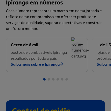
Ipiranga em números
Cada número representa um marco em nossa jornada e
reflete nosso compromisso em oferecer produtos e
serviços de qualidade, superar expectativas e construir
um futuro melhor.
Cerca de 6 mil
+ de 1.5
postos de combustíveis Ipiranga
lojas d
espalhados por todo o país
próprias
Saiba mais sobre a Ipiranga
Saiba m
Central de mídia