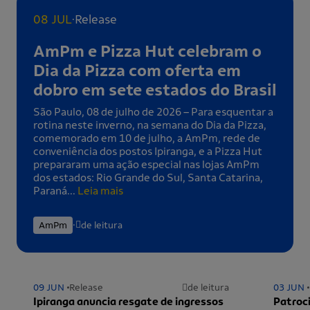
.
08 JUL
Release
AmPm e Pizza Hut celebram o
Dia da Pizza com oferta em
dobro em sete estados do Brasil
São Paulo, 08 de julho de 2026 – Para esquentar a
rotina neste inverno, na semana do Dia da Pizza,
comemorado em 10 de julho, a AmPm, rede de
conveniência dos postos Ipiranga, e a Pizza Hut
prepararam uma ação especial nas lojas AmPm
dos estados: Rio Grande do Sul, Santa Catarina,
Paraná...
Leia mais
.
AmPm
de leitura
09 JUN
Release
de leitura
03 JUN
Ipiranga anuncia resgate de ingressos
Patroci