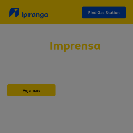
Find Gas Station
Sala de
Imprensa
Abaixo, você encontrará nossos releases,
novidades, informações institucionais, notas e
outros materiais sobre a Ipiranga.
Veja mais