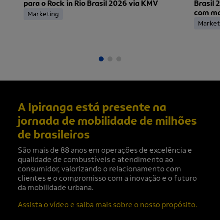
para o Rock in Rio Brasil 2026 via KMV
Brasil 
com mai
Marketing
ingress
Market
A Ipiranga está presente na
jornada de mobilidade de milhões
de brasileiros
São mais de 88 anos em operações de excelência e
qualidade de combustíveis e atendimento ao
consumidor, valorizando o relacionamento com
clientes e o compromisso com a inovação e o futuro
da mobilidade urbana.
Assista o vídeo e saiba mais sobre o nosso propósito.