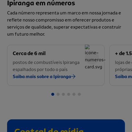
Ipiranga em números
Cada número representa um marco em nossa jornada e
reflete nosso compromisso em oferecer produtos e
serviços de qualidade, superar expectativas e construir
um futuro melhor.
Cerca de 6 mil
+ de 1.5
postos de combustíveis Ipiranga
lojas d
espalhados por todo o país
próprias
Saiba mais sobre a Ipiranga
Saiba m
Central de mídia