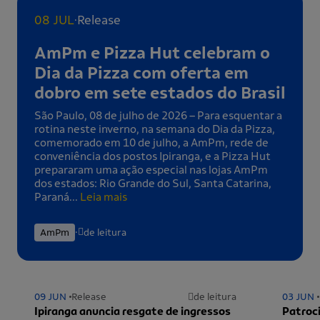
.
08 JUL
Release
AmPm e Pizza Hut celebram o
Dia da Pizza com oferta em
dobro em sete estados do Brasil
São Paulo, 08 de julho de 2026 – Para esquentar a
rotina neste inverno, na semana do Dia da Pizza,
comemorado em 10 de julho, a AmPm, rede de
conveniência dos postos Ipiranga, e a Pizza Hut
prepararam uma ação especial nas lojas AmPm
dos estados: Rio Grande do Sul, Santa Catarina,
Paraná...
Leia mais
.
AmPm
de leitura
09 JUN
Release
de leitura
03 JUN
Ipiranga anuncia resgate de ingressos
Patroci