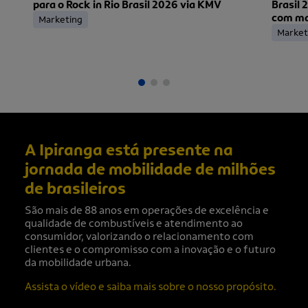
para o Rock in Rio Brasil 2026 via KMV
Brasil 
com mai
Marketing
ingress
Market
A Ipiranga está presente na
jornada de mobilidade de milhões
de brasileiros
São mais de 88 anos em operações de excelência e
qualidade de combustíveis e atendimento ao
consumidor, valorizando o relacionamento com
clientes e o compromisso com a inovação e o futuro
da mobilidade urbana.
Assista o vídeo e saiba mais sobre o nosso propósito.