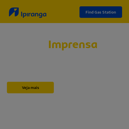
Find Gas Station
Sala de
Imprensa
Abaixo, você encontrará nossos releases,
novidades, informações institucionais, notas e
outros materiais sobre a Ipiranga.
Veja mais