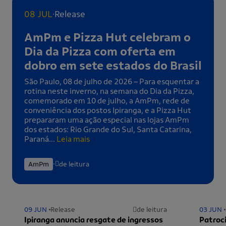
.
08 JUL
Release
AmPm e Pizza Hut celebram o
Dia da Pizza com oferta em
dobro em sete estados do Brasil
São Paulo, 08 de julho de 2026 – Para esquentar a
rotina neste inverno, na semana do Dia da Pizza,
comemorado em 10 de julho, a AmPm, rede de
conveniência dos postos Ipiranga, e a Pizza Hut
prepararam uma ação especial nas lojas AmPm
dos estados: Rio Grande do Sul, Santa Catarina,
Paraná...
Leia mais
.
AmPm
de leitura
09 JUN
Release
de leitura
03 JUN
Ipiranga anuncia resgate de ingressos
Patroci