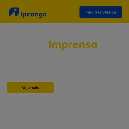
Find Gas Station
Sala de
Imprensa
Abaixo, você encontrará nossos releases,
novidades, informações institucionais, notas e
outros materiais sobre a Ipiranga.
Veja mais