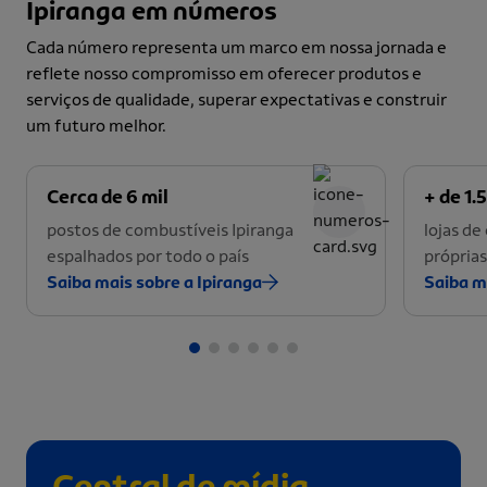
Ipiranga em números
Cada número representa um marco em nossa jornada e
reflete nosso compromisso em oferecer produtos e
serviços de qualidade, superar expectativas e construir
um futuro melhor.
Cerca de 6 mil
+ de 1.5
postos de combustíveis Ipiranga
lojas d
espalhados por todo o país
próprias
Saiba mais sobre a Ipiranga
Saiba m
Central de mídia