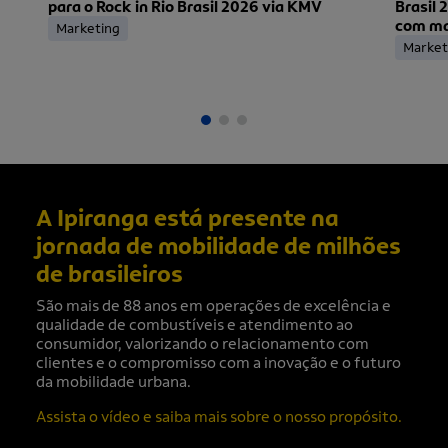
para o Rock in Rio Brasil 2026 via KMV
Brasil 
com mai
Marketing
ingress
Market
A Ipiranga está presente na
jornada de mobilidade de milhões
de brasileiros
São mais de 88 anos em operações de excelência e
qualidade de combustíveis e atendimento ao
consumidor, valorizando o relacionamento com
clientes e o compromisso com a inovação e o futuro
da mobilidade urbana.
Assista o vídeo e saiba mais sobre o nosso propósito.