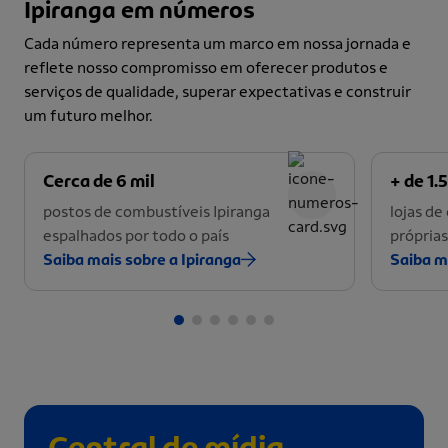
Ipiranga em números
Cada número representa um marco em nossa jornada e
reflete nosso compromisso em oferecer produtos e
serviços de qualidade, superar expectativas e construir
um futuro melhor.
Cerca de 6 mil
+ de 1.5
postos de combustíveis Ipiranga
lojas d
espalhados por todo o país
próprias
Saiba mais sobre a Ipiranga
Saiba m
Central de mídia