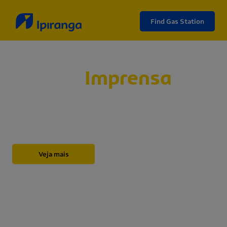
Find Gas Station
Sala de
Imprensa
Abaixo, você encontrará nossos releases,
novidades, informações institucionais, notas e
outros materiais sobre a Ipiranga.
Veja mais