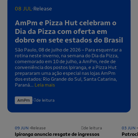
.
08 JUL
Release
AmPm e Pizza Hut celebram o
Dia da Pizza com oferta em
dobro em sete estados do Brasil
São Paulo, 08 de julho de 2026 – Para esquentar a
rotina neste inverno, na semana do Dia da Pizza,
comemorado em 10 de julho, a AmPm, rede de
conveniência dos postos Ipiranga, e a Pizza Hut
prepararam uma ação especial nas lojas AmPm
dos estados: Rio Grande do Sul, Santa Catarina,
Paraná...
Leia mais
.
AmPm
de leitura
09 JUN
Release
de leitura
03 JUN
Ipiranga anuncia resgate de ingressos
Patroci