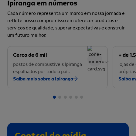
Ipiranga em números
Cada número representa um marco em nossa jornada e
reflete nosso compromisso em oferecer produtos e
serviços de qualidade, superar expectativas e construir
um futuro melhor.
Cerca de 6 mil
+ de 1.5
postos de combustíveis Ipiranga
lojas d
espalhados por todo o país
próprias
Saiba mais sobre a Ipiranga
Saiba m
Central de mídia