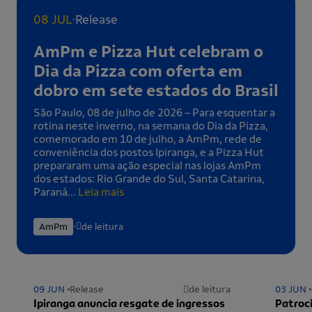
.
08 JUL
Release
AmPm e Pizza Hut celebram o
Dia da Pizza com oferta em
dobro em sete estados do Brasil
São Paulo, 08 de julho de 2026 – Para esquentar a
rotina neste inverno, na semana do Dia da Pizza,
comemorado em 10 de julho, a AmPm, rede de
conveniência dos postos Ipiranga, e a Pizza Hut
prepararam uma ação especial nas lojas AmPm
dos estados: Rio Grande do Sul, Santa Catarina,
Paraná...
Leia mais
.
AmPm
de leitura
09 JUN
Release
de leitura
03 JUN
Ipiranga anuncia resgate de ingressos
Patroci