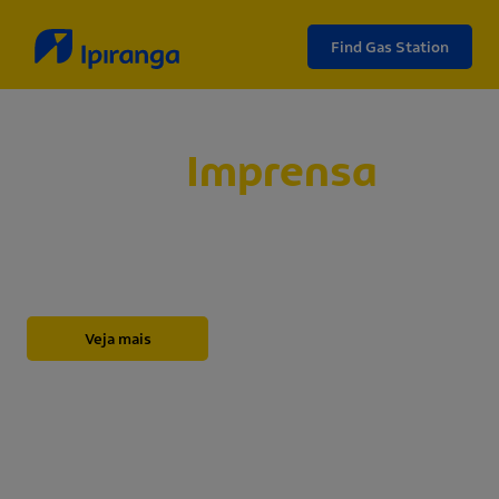
Find Gas Station
Sala de
Imprensa
Abaixo, você encontrará nossos releases,
novidades, informações institucionais, notas e
outros materiais sobre a Ipiranga.
Veja mais