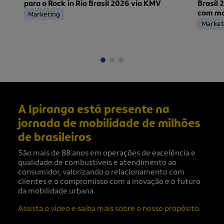
para o Rock in Rio Brasil 2026 via KMV
Brasil 
com mai
Marketing
ingress
Market
A Ipiranga está presente na
jornada de mobilidade de milhões
de brasileiros
São mais de 88 anos em operações de excelência e
qualidade de combustíveis e atendimento ao
consumidor, valorizando o relacionamento com
clientes e o compromisso com a inovação e o futuro
da mobilidade urbana.
Assista o vídeo e saiba mais sobre o nosso propósito.