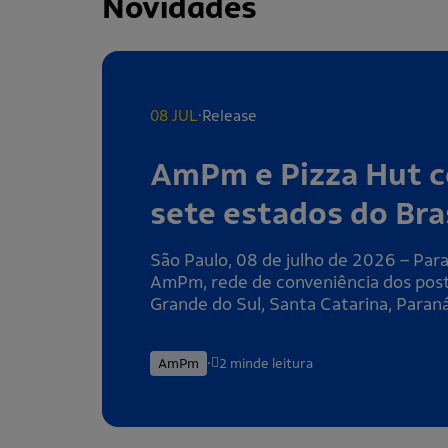
Novidades
.
08 JUL
Release
AmPm e Pizza Hut c
sete estados do Bra
São Paulo, 08 de julho de 2026 – Par
AmPm, rede de conveniência dos posto
Grande do Sul, Santa Catarina, Paraná
.
AmPm
2 min
de leitura