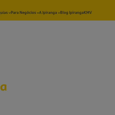
quias
Para Negócios
A Ipiranga
Blog Ipiranga
KMV
sa
ovidades,
materiais sobre