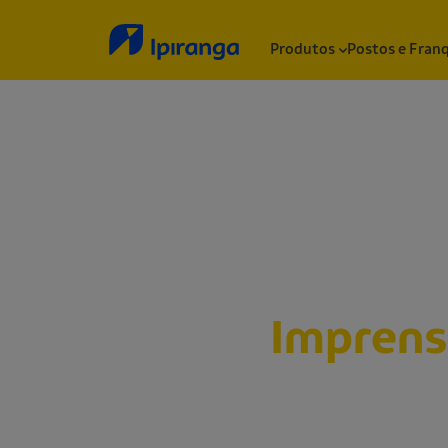
Produtos
Postos e Fran
Sala de
Impren
Abaixo, você encontrará nossos releases, n
informações institucionais, notas e outros 
a Ipiranga.