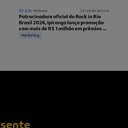
03 JUN
Release
4 min
de leitura
Patrocinadora oficial do Rock in Rio
Brasil 2026, Ipiranga lança promoção
com mais de R$ 1 milhão em prêmios e
ingressos para o festival
Marketing
esente