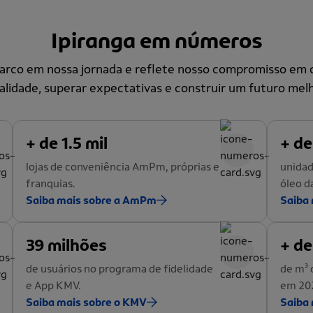
Ipiranga em números
co em nossa jornada e reflete nosso compromisso em o
alidade, superar expectativas e construir um futuro melh
+ de 1.5 mil
+ de
lojas de conveniência AmPm, próprias e
unidad
franquias.
óleo d
Saiba mais sobre a AmPm
Saiba 
39 milhões
+ de
de usuários no programa de fidelidade
de m³ 
e App KMV.
em 20
Saiba mais sobre o KMV
Saiba 