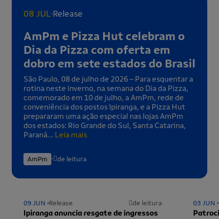
.
08 JUL
Release
AmPm e Pizza Hut celebram o
Dia da Pizza com oferta em
dobro em sete estados do Brasil
São Paulo, 08 de julho de 2026 – Para esquentar a
rotina neste inverno, na semana do Dia da Pizza,
comemorado em 10 de julho, a AmPm, rede de
conveniência dos postos Ipiranga, e a Pizza Hut
prepararam uma ação especial nas lojas AmPm
dos estados: Rio Grande do Sul, Santa Catarina,
Paraná...
Leia mais
.
AmPm
de leitura
09 JUN
Release
de leitura
03 JUN
Ipiranga anuncia resgate de ingressos
Patroci