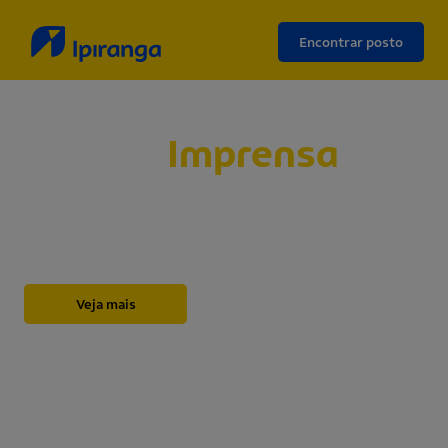
Encontrar posto
Sala de
Imprensa
Abaixo, você encontrará nossos releases,
novidades, informações institucionais, notas e
outros materiais sobre a Ipiranga.
Veja mais