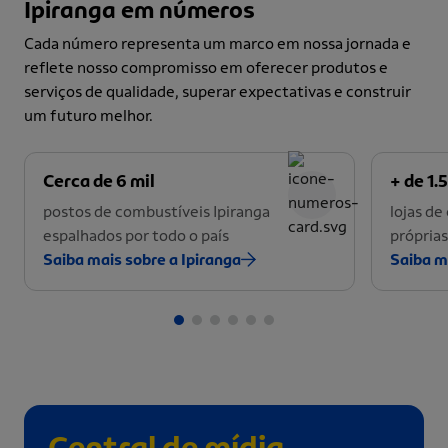
Ipiranga em números
Cada número representa um marco em nossa jornada e
reflete nosso compromisso em oferecer produtos e
serviços de qualidade, superar expectativas e construir
um futuro melhor.
Cerca de 6 mil
+ de 1.5
postos de combustíveis Ipiranga
lojas d
espalhados por todo o país
próprias
Saiba mais sobre a Ipiranga
Saiba m
Central de mídia