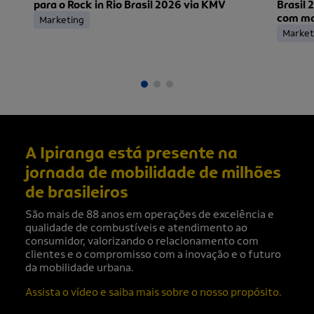
para o Rock in Rio Brasil 2026 via KMV
Brasil 
com mai
Marketing
ingress
Market
A Ipiranga está presente na
jornada de mobilidade de milhões
de brasileiros
São mais de 88 anos em operações de excelência e
qualidade de combustíveis e atendimento ao
consumidor, valorizando o relacionamento com
clientes e o compromisso com a inovação e o futuro
da mobilidade urbana.
Assista o vídeo e saiba mais sobre o nosso propósito.