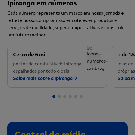
Ipiranga em números
Cada número representa um marco em nossa jornada e
reflete nosso compromisso em oferecer produtos e
serviços de qualidade, superar expectativas e construir
um futuro melhor.
Cerca de 6 mil
+ de 1.5
postos de combustíveis Ipiranga
lojas d
espalhados por todo o país
próprias
Saiba mais sobre a Ipiranga
Saiba m
Central de mídia