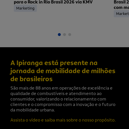
para o Rock in Rio Brasil 2026 via KMV
Brasil 
com mai
Marketing
ingress
Market
A Ipiranga está presente na
jornada de mobilidade de milhões
de brasileiros
São mais de 88 anos em operações de excelência e
qualidade de combustíveis e atendimento ao
consumidor, valorizando o relacionamento com
clientes e o compromisso com a inovação e o futuro
da mobilidade urbana.
Assista o vídeo e saiba mais sobre o nosso propósito.