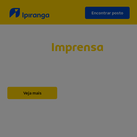
Encontrar posto
Sala de
Imprensa
Abaixo, você encontrará nossos releases,
novidades, informações institucionais, notas e
outros materiais sobre a Ipiranga.
Veja mais