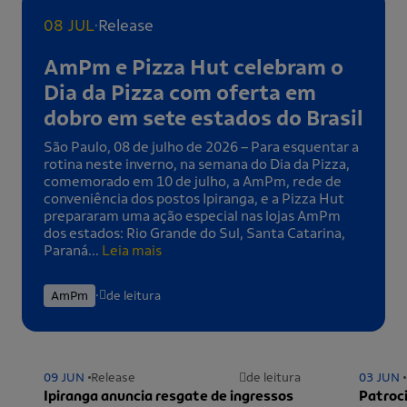
.
08 JUL
Release
AmPm e Pizza Hut celebram o
Dia da Pizza com oferta em
dobro em sete estados do Brasil
São Paulo, 08 de julho de 2026 – Para esquentar a
rotina neste inverno, na semana do Dia da Pizza,
comemorado em 10 de julho, a AmPm, rede de
conveniência dos postos Ipiranga, e a Pizza Hut
prepararam uma ação especial nas lojas AmPm
dos estados: Rio Grande do Sul, Santa Catarina,
Paraná...
Leia mais
.
AmPm
de leitura
09 JUN
Release
de leitura
03 JUN
Ipiranga anuncia resgate de ingressos
Patroci