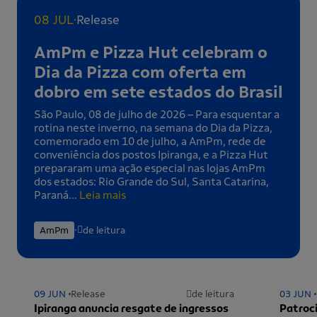
.
08 JUL
Release
AmPm e Pizza Hut celebram o
Dia da Pizza com oferta em
dobro em sete estados do Brasil
São Paulo, 08 de julho de 2026 – Para esquentar a
rotina neste inverno, na semana do Dia da Pizza,
comemorado em 10 de julho, a AmPm, rede de
conveniência dos postos Ipiranga, e a Pizza Hut
prepararam uma ação especial nas lojas AmPm
dos estados: Rio Grande do Sul, Santa Catarina,
Paraná...
Leia mais
.
AmPm
de leitura
09 JUN
Release
de leitura
03 JUN
Ipiranga anuncia resgate de ingressos
Patroci