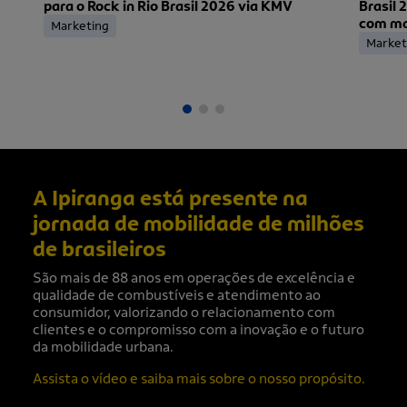
para o Rock in Rio Brasil 2026 via KMV
Brasil 
com mai
Marketing
ingress
Market
A Ipiranga está presente na
jornada de mobilidade de milhões
de brasileiros
São mais de 88 anos em operações de excelência e
qualidade de combustíveis e atendimento ao
consumidor, valorizando o relacionamento com
clientes e o compromisso com a inovação e o futuro
da mobilidade urbana.
Assista o vídeo e saiba mais sobre o nosso propósito.