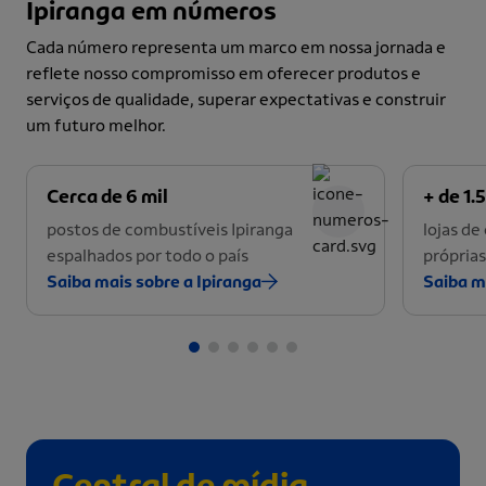
Ipiranga em números
Cada número representa um marco em nossa jornada e
reflete nosso compromisso em oferecer produtos e
serviços de qualidade, superar expectativas e construir
um futuro melhor.
Cerca de 6 mil
+ de 1.5
postos de combustíveis Ipiranga
lojas d
espalhados por todo o país
próprias
Saiba mais sobre a Ipiranga
Saiba m
Central de mídia