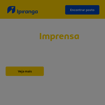
Encontrar posto
Sala de
Imprensa
Abaixo, você encontrará nossos releases,
novidades, informações institucionais, notas e
outros materiais sobre a Ipiranga.
Veja mais