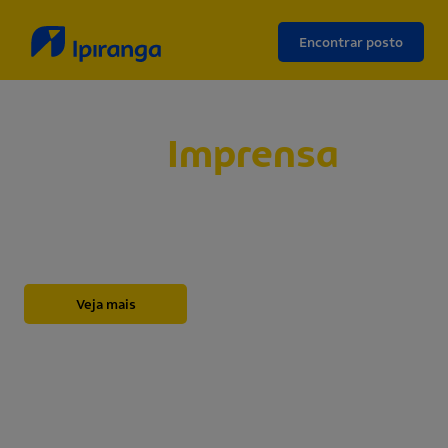
Encontrar posto
Sala de
Imprensa
Abaixo, você encontrará nossos releases,
novidades, informações institucionais, notas e
outros materiais sobre a Ipiranga.
Veja mais