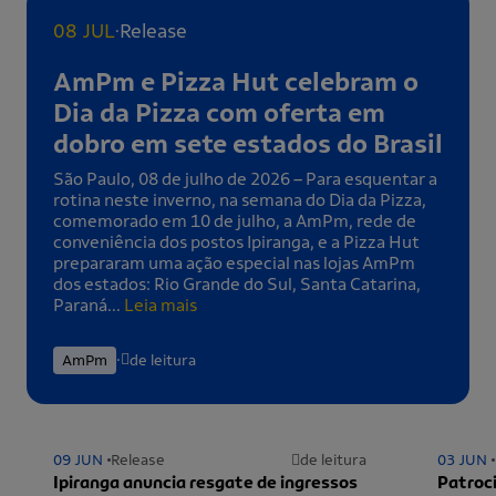
.
08 JUL
Release
AmPm e Pizza Hut celebram o
Dia da Pizza com oferta em
dobro em sete estados do Brasil
São Paulo, 08 de julho de 2026 – Para esquentar a
rotina neste inverno, na semana do Dia da Pizza,
comemorado em 10 de julho, a AmPm, rede de
conveniência dos postos Ipiranga, e a Pizza Hut
prepararam uma ação especial nas lojas AmPm
dos estados: Rio Grande do Sul, Santa Catarina,
Paraná...
Leia mais
.
AmPm
de leitura
09 JUN
Release
de leitura
03 JUN
Ipiranga anuncia resgate de ingressos
Patroci