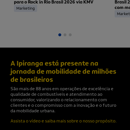
para o Rock in Rio Brasil 2026 via KMV
Brasil 
com mai
Marketing
ingress
Market
A Ipiranga está presente na
jornada de mobilidade de milhões
de brasileiros
São mais de 88 anos em operações de excelência e
qualidade de combustíveis e atendimento ao
consumidor, valorizando o relacionamento com
clientes e o compromisso com a inovação e o futuro
da mobilidade urbana.
Assista o vídeo e saiba mais sobre o nosso propósito.