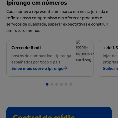
Ipiranga em números
Cada número representa um marco em nossa jornada e
reflete nosso compromisso em oferecer produtos e
serviços de qualidade, superar expectativas e construir
um futuro melhor.
Cerca de 6 mil
+ de 1.5
postos de combustíveis Ipiranga
lojas d
espalhados por todo o país
próprias
Saiba mais sobre a Ipiranga
Saiba m
Central de mídia