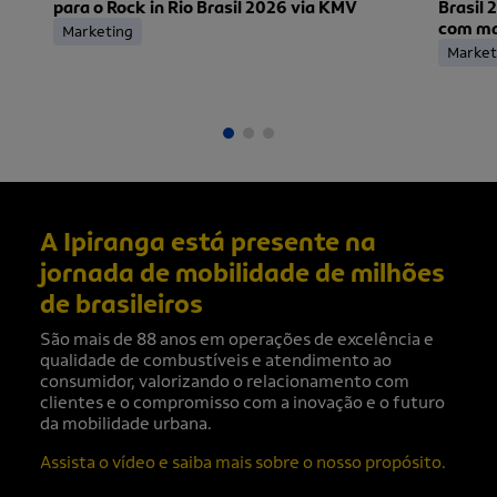
para o Rock in Rio Brasil 2026 via KMV
Brasil 
com mai
Marketing
ingress
Market
A Ipiranga está presente na
jornada de mobilidade de milhões
de brasileiros
São mais de 88 anos em operações de excelência e
qualidade de combustíveis e atendimento ao
consumidor, valorizando o relacionamento com
clientes e o compromisso com a inovação e o futuro
da mobilidade urbana.
Assista o vídeo e saiba mais sobre o nosso propósito.