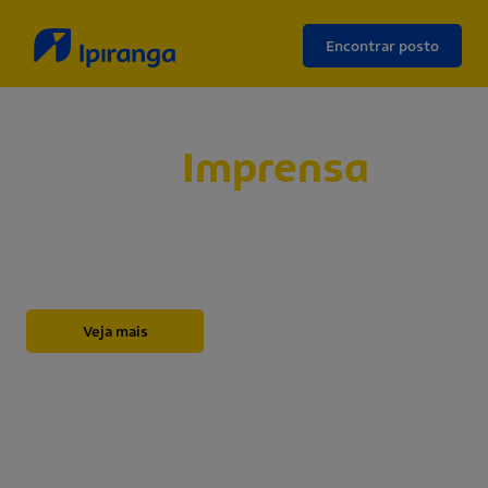
Encontrar posto
Sala de
Imprensa
Abaixo, você encontrará nossos releases,
novidades, informações institucionais, notas e
outros materiais sobre a Ipiranga.
Veja mais