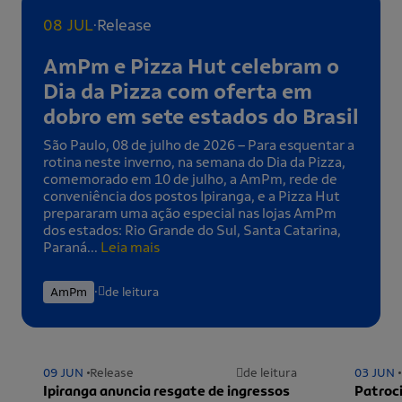
.
08 JUL
Release
AmPm e Pizza Hut celebram o
Dia da Pizza com oferta em
dobro em sete estados do Brasil
São Paulo, 08 de julho de 2026 – Para esquentar a
rotina neste inverno, na semana do Dia da Pizza,
comemorado em 10 de julho, a AmPm, rede de
conveniência dos postos Ipiranga, e a Pizza Hut
prepararam uma ação especial nas lojas AmPm
dos estados: Rio Grande do Sul, Santa Catarina,
Paraná...
Leia mais
.
AmPm
de leitura
09 JUN
Release
de leitura
03 JUN
Ipiranga anuncia resgate de ingressos
Patroci