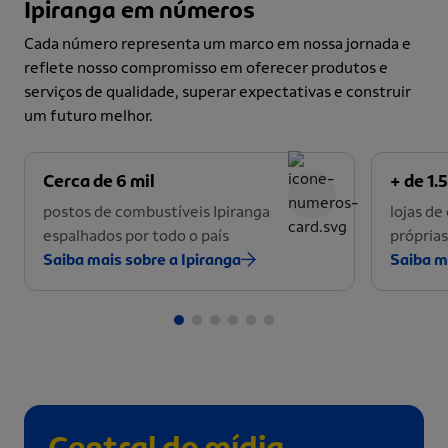
Ipiranga em números
Cada número representa um marco em nossa jornada e
reflete nosso compromisso em oferecer produtos e
serviços de qualidade, superar expectativas e construir
um futuro melhor.
Cerca de 6 mil
+ de 1.5
postos de combustíveis Ipiranga
lojas d
espalhados por todo o país
próprias
Saiba mais sobre a Ipiranga
Saiba m
Central de mídia