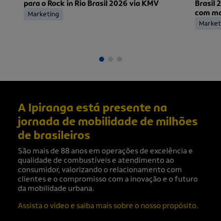
para o Rock in Rio Brasil 2026 via KMV
Brasil 
com mai
Marketing
ingress
Market
A Ipiranga está presente na
jornada de mobilidade de milhões
de brasileiros
São mais de 88 anos em operações de excelência e
qualidade de combustíveis e atendimento ao
consumidor, valorizando o relacionamento com
clientes e o compromisso com a inovação e o futuro
da mobilidade urbana.
Assista o vídeo e saiba mais sobre o nosso propósito.