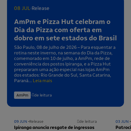
.
08 JUL
Release
AmPm e Pizza Hut celebram o
Dia da Pizza com oferta em
dobro em sete estados do Brasil
São Paulo, 08 de julho de 2026 – Para esquentar a
rotina neste inverno, na semana do Dia da Pizza,
comemorado em 10 de julho, a AmPm, rede de
conveniência dos postos Ipiranga, e a Pizza Hut
prepararam uma ação especial nas lojas AmPm
dos estados: Rio Grande do Sul, Santa Catarina,
Paraná...
Leia mais
.
AmPm
de leitura
09 JUN
Release
de leitura
03 JUN
Ipiranga anuncia resgate de ingressos
Patroci