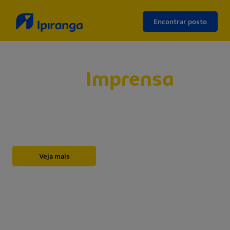
Encontrar posto
Sala de
Imprensa
Abaixo, você encontrará nossos releases,
novidades, informações institucionais, notas e
outros materiais sobre a Ipiranga.
Veja mais