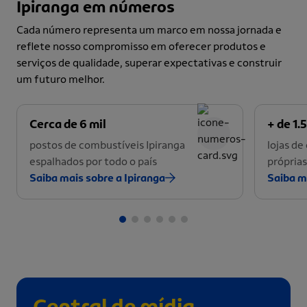
Ipiranga em números
Cada número representa um marco em nossa jornada e
reflete nosso compromisso em oferecer produtos e
serviços de qualidade, superar expectativas e construir
um futuro melhor.
Cerca de 6 mil
+ de 1.5
postos de combustíveis Ipiranga
lojas d
espalhados por todo o país
próprias
Saiba mais sobre a Ipiranga
Saiba m
Central de mídia