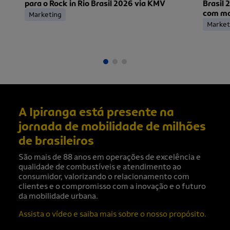
para o Rock in Rio Brasil 2026 via KMV
Brasil 
com mai
Marketing
ingress
Market
A Ipiranga está presente na
jornada de mobilidade de milhões
de brasileiros
São mais de 88 anos em operações de excelência e
qualidade de combustíveis e atendimento ao
consumidor, valorizando o relacionamento com
clientes e o compromisso com a inovação e o futuro
da mobilidade urbana.
Assista o vídeo e saiba mais sobre o nosso propósito.