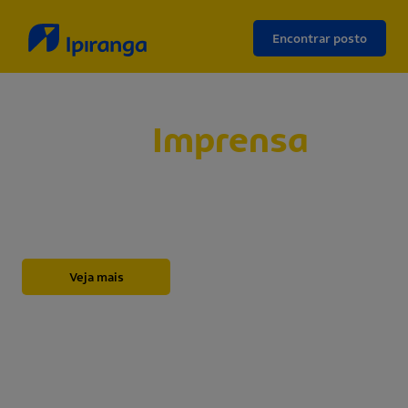
Encontrar posto
Sala de
Imprensa
Abaixo, você encontrará nossos releases,
novidades, informações institucionais, notas e
outros materiais sobre a Ipiranga.
Veja mais