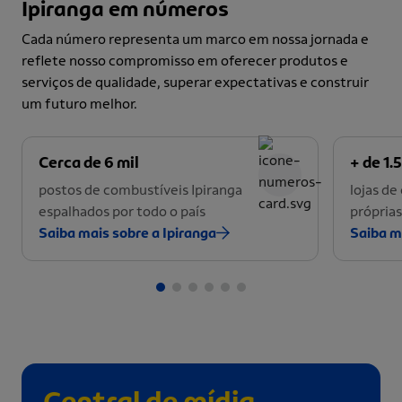
Ipiranga em números
Cada número representa um marco em nossa jornada e
reflete nosso compromisso em oferecer produtos e
serviços de qualidade, superar expectativas e construir
um futuro melhor.
Cerca de 6 mil
+ de 1.5
postos de combustíveis Ipiranga
lojas d
espalhados por todo o país
próprias
Saiba mais sobre a Ipiranga
Saiba m
Central de mídia