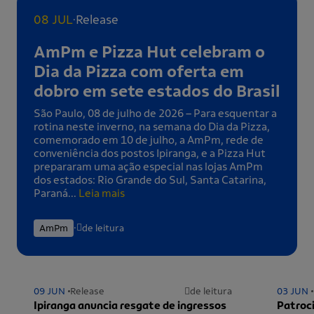
.
08 JUL
Release
AmPm e Pizza Hut celebram o
Dia da Pizza com oferta em
dobro em sete estados do Brasil
São Paulo, 08 de julho de 2026 – Para esquentar a
rotina neste inverno, na semana do Dia da Pizza,
comemorado em 10 de julho, a AmPm, rede de
conveniência dos postos Ipiranga, e a Pizza Hut
prepararam uma ação especial nas lojas AmPm
dos estados: Rio Grande do Sul, Santa Catarina,
Paraná...
Leia mais
.
AmPm
de leitura
09 JUN
Release
de leitura
03 JUN
Ipiranga anuncia resgate de ingressos
Patroci