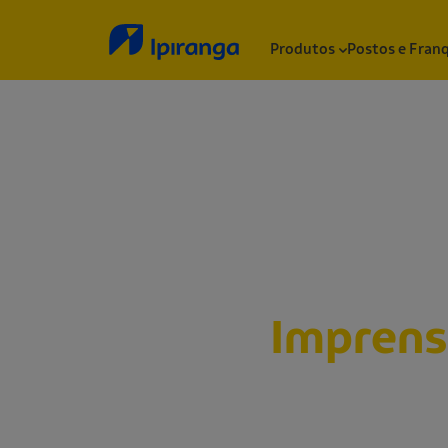
Produtos
Postos e Fran
Sala de
Impren
Abaixo, você encontrará nossos releases, n
informações institucionais, notas e outros 
a Ipiranga.