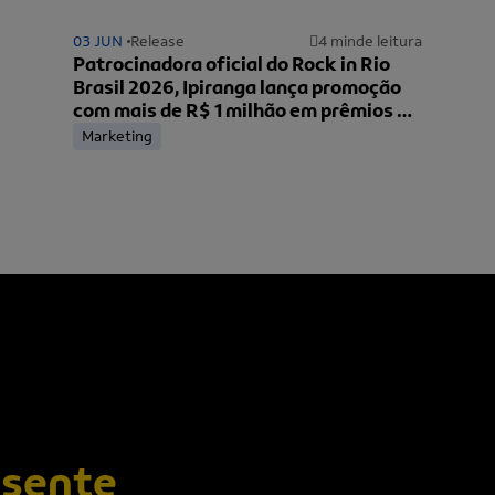
03 JUN
Release
4 min
de leitura
Patrocinadora oficial do Rock in Rio
Brasil 2026, Ipiranga lança promoção
com mais de R$ 1 milhão em prêmios e
ingressos para o festival
Marketing
esente