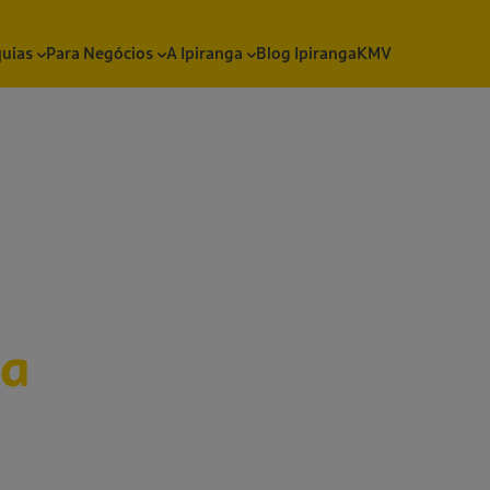
quias
Para Negócios
A Ipiranga
Blog Ipiranga
KMV
sa
ovidades,
materiais sobre