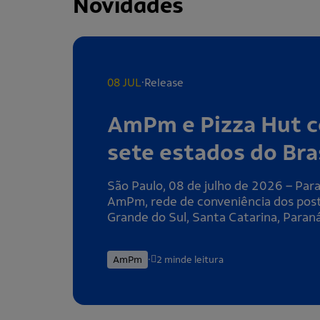
Novidades
.
08 JUL
Release
AmPm e Pizza Hut c
sete estados do Bra
São Paulo, 08 de julho de 2026 – Par
AmPm, rede de conveniência dos posto
Grande do Sul, Santa Catarina, Paraná
.
AmPm
2 min
de leitura