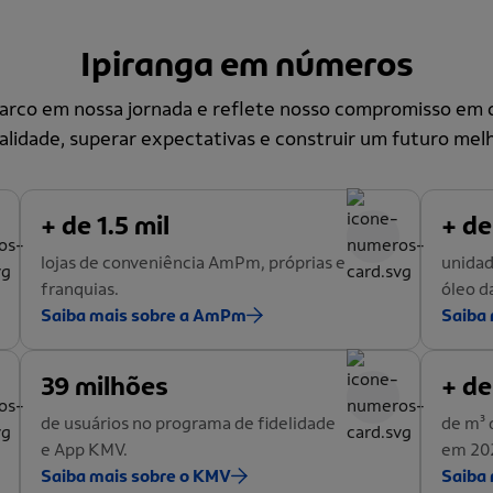
Ipiranga em números
co em nossa jornada e reflete nosso compromisso em o
alidade, superar expectativas e construir um futuro melh
+ de 1.5 mil
+ de
lojas de conveniência AmPm, próprias e
unidad
franquias.
óleo d
Saiba mais sobre a AmPm
Saiba 
39 milhões
+ de
de usuários no programa de fidelidade
de m³ 
e App KMV.
em 20
Saiba mais sobre o KMV
Saiba 