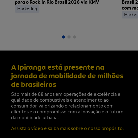
para o Rock in Rio Brasil 2026 via KMV
Brasil 
com mai
Marketing
ingress
Market
A Ipiranga está presente na
jornada de mobilidade de milhões
de brasileiros
São mais de 88 anos em operações de excelência e
qualidade de combustíveis e atendimento ao
consumidor, valorizando o relacionamento com
clientes e o compromisso com a inovação e o futuro
da mobilidade urbana.
Assista o vídeo e saiba mais sobre o nosso propósito.