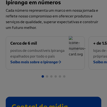
Ipiranga em números
Cada número representa um marco em nossa jornada e
reflete nosso compromisso em oferecer produtos e
serviços de qualidade, superar expectativas e construir
um futuro melhor.
Cerca de 6 mil
+ de 1.5
postos de combustíveis Ipiranga
lojas d
espalhados por todo o país
próprias
Saiba mais sobre a Ipiranga
Saiba m
Central de mídia