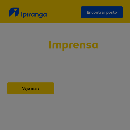
Encontrar posto
Sala de
Imprensa
Abaixo, você encontrará nossos releases,
novidades, informações institucionais, notas e
outros materiais sobre a Ipiranga.
Veja mais