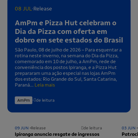
.
08 JUL
Release
AmPm e Pizza Hut celebram o
Dia da Pizza com oferta em
dobro em sete estados do Brasil
São Paulo, 08 de julho de 2026 – Para esquentar a
rotina neste inverno, na semana do Dia da Pizza,
comemorado em 10 de julho, a AmPm, rede de
conveniência dos postos Ipiranga, e a Pizza Hut
prepararam uma ação especial nas lojas AmPm
dos estados: Rio Grande do Sul, Santa Catarina,
Paraná...
Leia mais
.
AmPm
de leitura
09 JUN
Release
de leitura
03 JUN
Ipiranga anuncia resgate de ingressos
Patroci