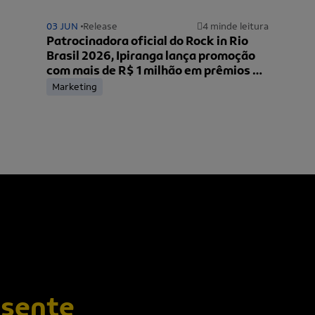
03 JUN
Release
4 min
de leitura
Patrocinadora oficial do Rock in Rio
Brasil 2026, Ipiranga lança promoção
com mais de R$ 1 milhão em prêmios e
ingressos para o festival
Marketing
esente