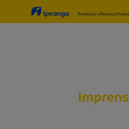
Produtos
Postos e Fran
Sala de
Impren
Abaixo, você encontrará nossos releases, n
informações institucionais, notas e outros 
a Ipiranga.