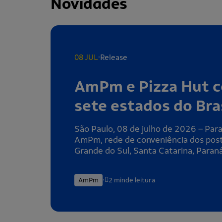
Novidades
.
08 JUL
Release
AmPm e Pizza Hut c
sete estados do Bra
São Paulo, 08 de julho de 2026 – Par
AmPm, rede de conveniência dos posto
Grande do Sul, Santa Catarina, Paraná
.
AmPm
2 min
de leitura