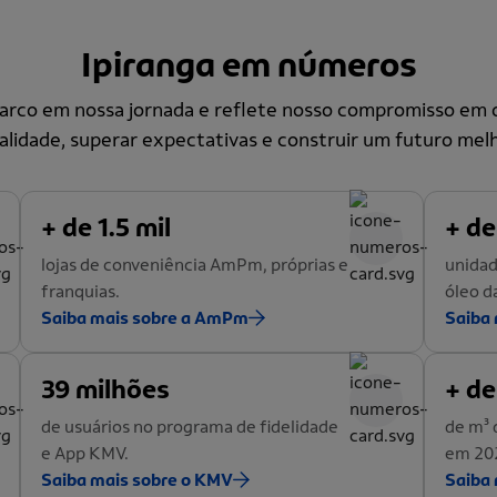
Ipiranga em números
co em nossa jornada e reflete nosso compromisso em o
alidade, superar expectativas e construir um futuro melh
+ de 1.5 mil
+ de
lojas de conveniência AmPm, próprias e
unidad
franquias.
óleo d
Saiba mais sobre a AmPm
Saiba 
39 milhões
+ de
de usuários no programa de fidelidade
de m³ 
e App KMV.
em 20
Saiba mais sobre o KMV
Saiba 