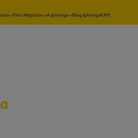
quias
Para Negócios
A Ipiranga
Blog Ipiranga
KMV
sa
ovidades,
materiais sobre