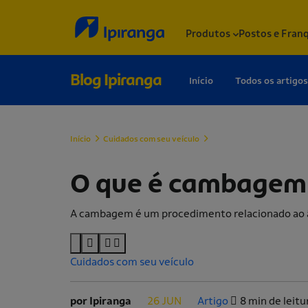
Produtos
Postos e Fran
Blog Ipiranga
Início
Todos os artigos
Início
Cuidados com seu veículo
O que é cambagem e quand
O que é cambagem 
A cambagem é um procedimento relacionado ao âng
Cuidados com seu veículo
por Ipiranga
26 JUN
Artigo
8 min de leitu
.
.