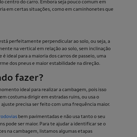
e do centro do carro. Embora seja pouco comum em
sária em certas situações, como em caminhonetes que
tá perfeitamente perpendicular ao solo, ou seja, a
mente na vertical em relação ao solo, sem inclinação
e é ideal para a maioria dos carros de passeio, uma
rme dos pneus e maior estabilidade na direção.
do fazer?
mento ideal para realizar a cambagem, pois isso
em costuma dirigir em estradas ruins, ou usa o
 ajuste precisa ser feito com uma frequência maior.
rodovias
bem pavimentadas e não usa tanto o seu
s pode ser maior. Para te ajudar a identificar se o
ustes na cambagem, listamos algumas etapas