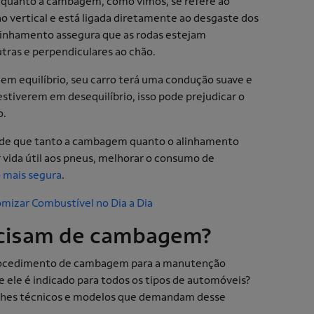
enquanto a cambagem, como vimos, se refere ao
o vertical e está ligada diretamente ao desgaste dos
 alinhamento assegura que as rodas estejam
tras e perpendiculares ao chão.
em equilíbrio, seu carro terá uma condução suave e
stiverem em desequilíbrio, isso pode prejudicar o
o.
ar de que tanto a cambagem quanto o alinhamento
r vida útil aos pneus, melhorar o consumo de
 mais segura
.
mizar Combustível no Dia a Dia
ecisam de cambagem?
procedimento de cambagem para a manutenção
e ele é indicado para todos os tipos de automóveis?
lhes técnicos e modelos que demandam desse