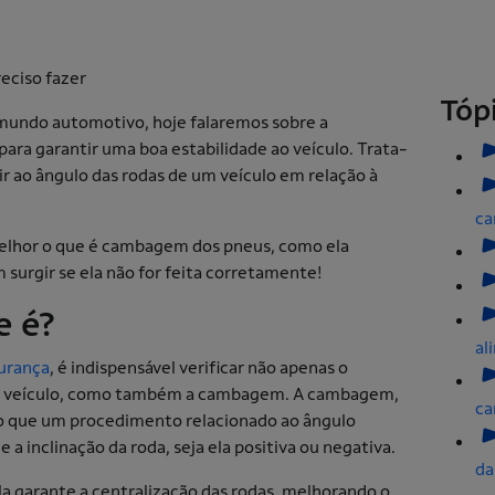
Tóp
mundo automotivo, hoje falaremos sobre a
ra garantir uma boa estabilidade ao veículo. Trata-
ir ao ângulo das rodas de um veículo em relação à
c
melhor o que é cambagem dos pneus, como ela
surgir se ela não for feita corretamente!
e é?
al
gurança
, é indispensável verificar não apenas o
o veículo, como também a cambagem. A cambagem,
c
 do que um procedimento relacionado ao ângulo
e a inclinação da roda, seja ela positiva ou negativa.
da
la garante a centralização das rodas, melhorando o