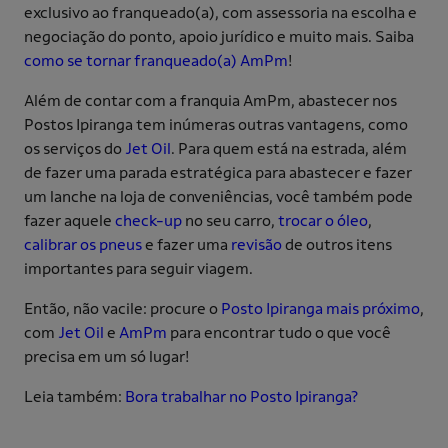
exclusivo ao franqueado(a), com assessoria na escolha e
negociação do ponto, apoio jurídico e muito mais. Saiba
como se tornar franqueado(a) AmPm
!
Além de contar com a franquia AmPm, abastecer nos
Postos Ipiranga tem inúmeras outras vantagens, como
os serviços do
Jet Oil
. Para quem está na estrada, além
de fazer uma parada estratégica para abastecer e fazer
um lanche na loja de conveniências, você também pode
fazer aquele
check-up
no seu carro,
trocar o óleo
,
calibrar os pneus
e fazer uma
revisão
de outros itens
importantes para seguir viagem.
Então, não vacile: procure o
Posto Ipiranga mais próximo
,
com
Jet Oil
e
AmPm
para encontrar tudo o que você
precisa em um só lugar!
Leia também:
Bora trabalhar no Posto Ipiranga?