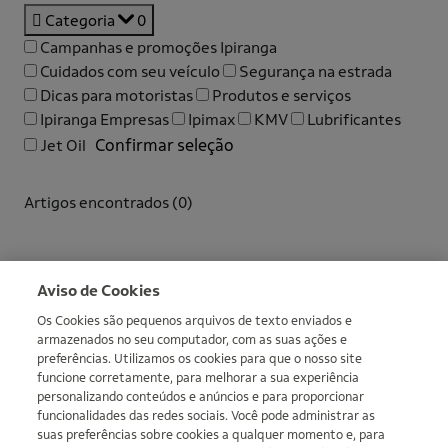
Categoria
0
Campanhas e promoções Ipiranga
Cuidados com seu veículo
Segurança na estrada
Dicas para motoristas
Produtos e serviços
Ipiranga Empresas
Ipimax
KMV
Lubrificantes
Confirmar seleção
Jet Oil
Artigos encontrados (
0
)
Não foi possível carregar os artigos agora.
Mais informações
Aviso de Cookies
Os Cookies são pequenos arquivos de texto enviados e
armazenados no seu computador, com as suas ações e
preferências. Utilizamos os cookies para que o nosso site
funcione corretamente, para melhorar a sua experiência
personalizando conteúdos e anúncios e para proporcionar
funcionalidades das redes sociais. Você pode administrar as
suas preferências sobre cookies a qualquer momento e, para