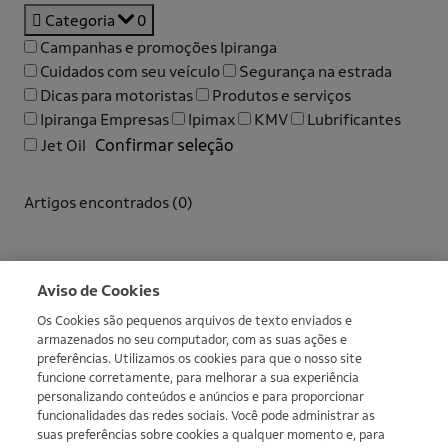
Categoria
0
Campanhas e promoções Ipiranga
Cuidados com seu veículo
Segurança na estrada
Dicas para motoristas
Produtos e serviços
Ipiranga Empresas
Ipimax
KMV
Lubrificantes
Confirmar seleção
Jet Oil
Artigos encontrados (
0
)
Não foi possível carregar os artigos agora.
Mais informações
Aviso de Cookies
Os Cookies são pequenos arquivos de texto enviados e
armazenados no seu computador, com as suas ações e
preferências. Utilizamos os cookies para que o nosso site
funcione corretamente, para melhorar a sua experiência
personalizando conteúdos e anúncios e para proporcionar
funcionalidades das redes sociais. Você pode administrar as
suas preferências sobre cookies a qualquer momento e, para