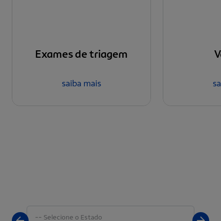
Exames de triagem
V
saiba mais
sa
Veja por onde a maior carreta de
saúde do Brasil vai passar