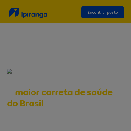
Encontrar posto
Voltar
A
maior carreta de saúde
do Brasil
, mais uma vez,
estaciona no posto mais
próximo de você