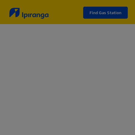
Find Gas Station
Informações Financeiras
Acompanhe de forma clara e detalhada todos os dados
relacionados ao desempenho financeiro