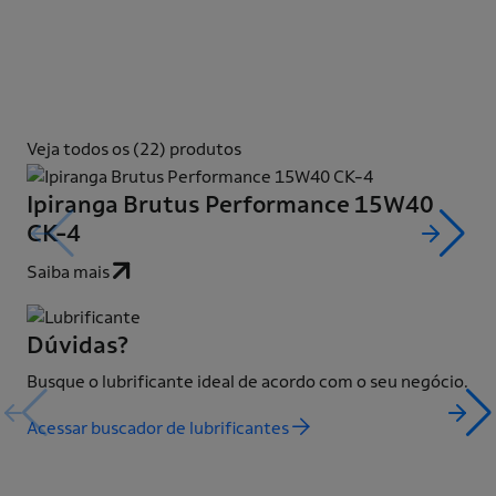
interna do motor e maior intervalo entre trocas.
Desenvolvidos com tecnologia avançada, garantem
durabilidade, economia e desempenho superior,
mesmo sob condições severas de operação.
Veja todos os (22) produtos
Ipiranga Brutus Performance 15W40
Ip
CK-4
1
Saiba mais
Sai
Dúvidas?
Busque o lubrificante ideal de acordo com o seu negócio.
Acessar buscador de lubrificantes