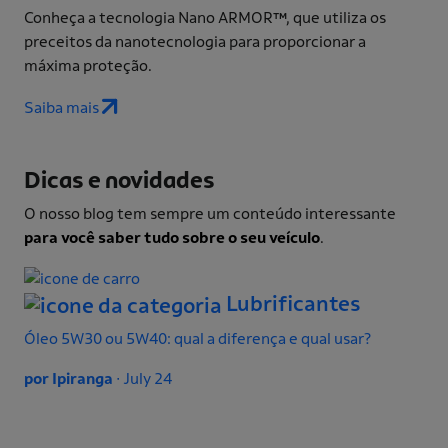
Conheça a tecnologia Nano ARMOR​™, que utiliza os
preceitos da nanotecnologia para proporcionar a
máxima proteção.
Saiba mais
Dicas e novidades
O nosso blog tem sempre um conteúdo interessante
para você saber tudo sobre o seu veículo
.
Lubrificantes
Óleo 5W30 ou 5W40: qual a diferença e qual usar?
Fre
ma
por Ipiranga
∙
July 24
por