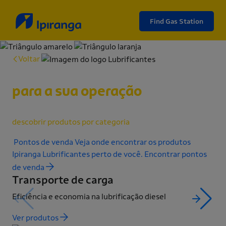
Find Gas Station
Voltar
Tecnologia em lubrificação
para a sua operação
Você pode explorar segmentos de negócio ao lado ou
descobrir produtos por categoria
.
Pontos de venda
Veja onde encontrar os produtos
Ipiranga Lubrificantes perto de você.
Encontrar pontos
de venda
Transporte de carga
Tr
Eficiência e economia na lubrificação diesel
Per
Ver produtos
Ver