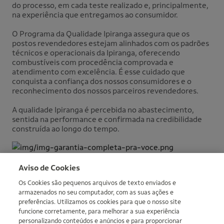
do processo, em cada teste realizado e, principalmente,
na experiência que entregamos ao consumidor.
O Programa da Qualidade Ipiranga assegura que os
postos revendedores estejam alinhados com os padrões
técnicos e operacionais da Ipiranga, oferecendo
combustíveis com procedência comprovada e
atendimento com excelência. É esse cuidado que
conquista a confiança dos nossos consumidores e o
reconhecimento dos nossos parceiros revendedores.
A qualidade Ipiranga é percebida no abastecimento,
sentida na performance e confirmada na credibilidade
construída ao longo do tempo.
Aviso de Cookies
Os Cookies são pequenos arquivos de texto enviados e
armazenados no seu computador, com as suas ações e
preferências. Utilizamos os cookies para que o nosso site
More informations
funcione corretamente, para melhorar a sua experiência
personalizando conteúdos e anúncios e para proporcionar