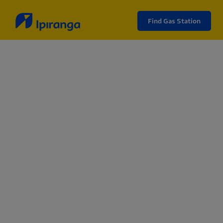
Find Gas Station
Controle da qualidade
Combustíveis testados e aprovados para você abastecer
com total confiança.