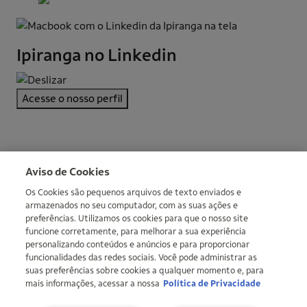
Ipiranga no Linkedin
Acesse o nosso perfil
More informations
Aviso de Cookies
Os Cookies são pequenos arquivos de texto enviados e
armazenados no seu computador, com as suas ações e
preferências. Utilizamos os cookies para que o nosso site
funcione corretamente, para melhorar a sua experiência
personalizando conteúdos e anúncios e para proporcionar
funcionalidades das redes sociais. Você pode administrar as
suas preferências sobre cookies a qualquer momento e, para
mais informações, acessar a nossa
Política de Privacidade
Copyright © Ipiranga Produtos de Petróleo SA 2026 | CNPJ:
33.337.122/0001-27 | An Ultra group company |
Ultragaz
,
Ultracargo