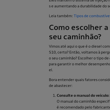
Eles mantêm o sistema de injeção m
s e aumentando a durabilidade do s
Leia também:
Tipos de combustívei
Como escolher a
seu caminhão?
Vimos até aqui o que é o diesel co
S10, certo? Então, voltamos à perg
o seu caminhão? Escolher o tipo de
para garantir o melhor desempenho
el.
Bora entender quais fatores consid
de abastecer:
Consulte o manual do veículo:
O manual do caminhão especific
é recomendado pelo fabricante