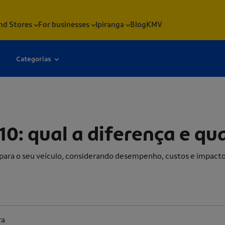
nd Stores
For businesses
Ipiranga
Blog
KMV
Categorias
iferença e quando usar cada um?
0: qual a diferença e q
para o seu veículo, considerando desempenho, custos e impacto
ra