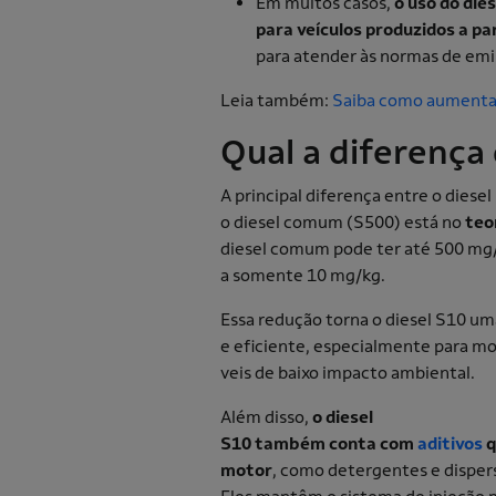
Em muitos casos,
o uso do dies
para veículos produzidos a p
para atender às normas de em
Leia também:
Saiba como aumentar 
Qual a diferença
A principal diferença entre o diesel
o diesel comum (S500) está no
teo
diesel comum pode ter até 500 mg/k
a somente 10 mg/kg.
Essa redução torna o diesel S10 u
e eficiente, especialmente para m
veis de baixo impacto ambiental.
Além disso,
o diesel
S10 também conta com
aditivos
q
motor
, como detergentes e disper