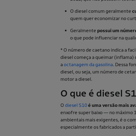
O diesel comum geralmente
c
quem quer economizar no curt
Geralmente
possui um númer
o que pode influenciar na qua
* O número de caetano indica a fac
diesel começa a queimar (inflama)
a
octanagem da gasolina
. Dessa fo
diesel, ou seja, um número de cet
motor a diesel.
O que é diesel S
O
diesel S10
é uma versão mais av
enxofre super baixo — no máximo 1
ambientais mais exigentes, é o comb
especialmente os fabricados a part