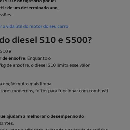
el S10 é obrigatório por lei
artir de um determinado ano
,
issões.
a vida útil do motor do seu carro
 do diesel S10 e S500?
 S10 e
r de enxofre
. Enquanto o
g de enxofre, o diesel S10 limita esse valor
ma opção muito mais limpa
otores modernos, feitos para funcionar com combustí
ue ajudam a melhorar o desempenho do
santes.