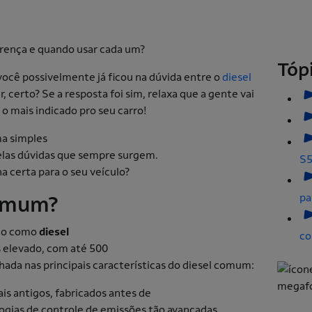
Tóp
 você possivelmente já ficou na dúvida entre o
diesel
 certo? Se a resposta foi sim, relaxa que a gente vai
 o mais indicado pro seu carro!
a simples
uelas dúvidas que sempre surgem.
S5
ha certa para o seu veículo?
comum?
pa
do como
diesel
co
s elevado, com até 500
hada nas principais características do diesel comum:
s antigos, fabricados antes de
gias de controle de emissões tão avançadas.