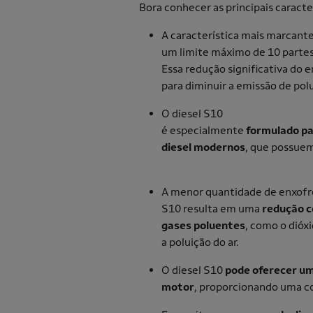
Bora conhecer as principais caracte
A característica mais marcante
um limite máximo de 10 partes
Essa redução significativa do
para diminuir a emissão de po
O diesel S10
é especialmente
formulado pa
diesel modernos
, que possuem
A menor quantidade de enxofre
S10 resulta em uma
redução c
gases poluentes
, como o dióx
a poluição do ar.
O diesel S10
pode oferecer u
motor
, proporcionando uma c