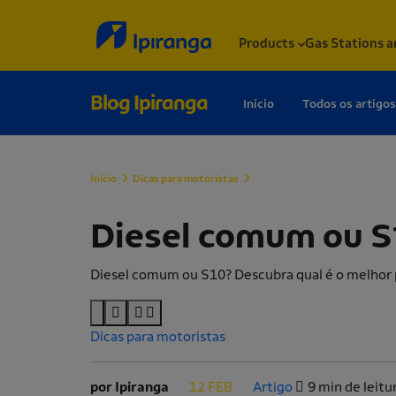
Products
Gas Stations a
Blog Ipiranga
Início
Todos os artigos
Início
Dicas para motoristas
Diesel comum ou S10: qual a d
Diesel comum ou S1
Diesel comum ou S10? Descubra qual é o melhor 
Dicas para motoristas
por Ipiranga
12 FEB
Artigo
9 min de leitu
.
.