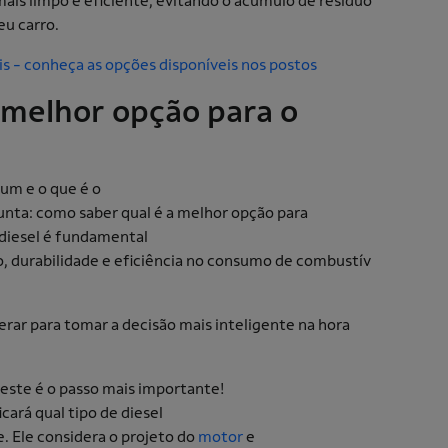
ais limpo e eficiente, evitando o acúmulo de resíduo
eu carro.
s - conheça as opções disponíveis nos postos
 melhor opção para o
mum e o que é o
unta: como saber qual é a melhor opção para
 diesel é fundamental
, durabilidade e eficiência no consumo de combustív
erar para tomar a decisão mais inteligente na hora
este é o passo mais importante!
ará qual tipo de diesel
. Ele considera o projeto do
motor
e