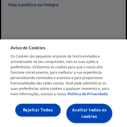
Veja a política na íntegra
Mais informações
Aviso de Cookies
Os Cookies são pequenos arquivos de texto enviados e
armazenados no seu computador, com as suas ações e
preferências. Utilizamos os cookies para que o nosso site
funcione corretamente, para melhorar a sua experiência
personalizando conteúdos e anúncios e para proporcionar
funcionalidades das redes sociais. Você pode administrar as
suas preferências sobre cookies a qualquer momento e, para
mais informações, acessar a nossa
Política de Privacidade
Copyright © Ipiranga Produtos de Petróleo SA 2026 | CNPJ:
33.337.122/0001-27 | Uma empresa do grupo Ultra |
Ultragaz
,
Ultracargo
Rejeitar Todos
Aceitar todos os
Mapa do site
Política de Privacidade
Definir meus cookies
cookies