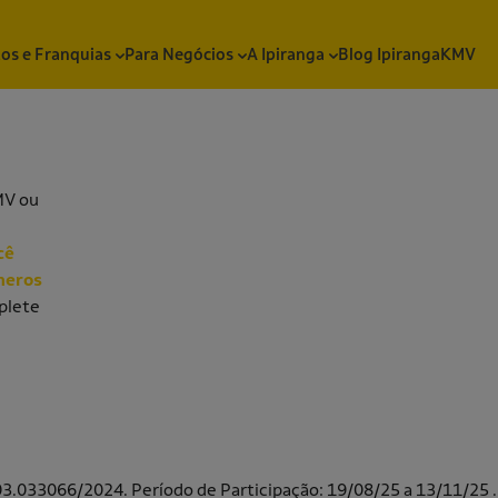
os e Franquias
Para Negócios
A Ipiranga
Blog Ipiranga
KMV
MV ou
cê
meros
plete
ui
03.033066/2024. Período de Participação: 19/08/25 a 13/11/25 .