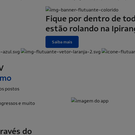
Fique por dentro de to
estão rolando na Ipiran
Saiba mais
V
smo
os postos
ngressos e muito
través do