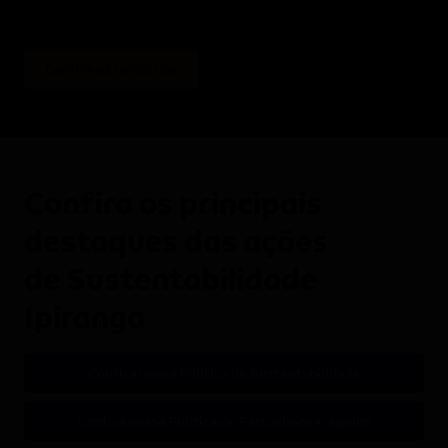
negócios, gestão ambiental, social e de governança.
Confira os relatórios
Confira os principais
destaques das ações
de Sustentabilidade
Ipiranga
Confira nossa Política de Sustentabilidade
Confira nossa Política de Patrocínios e Apoios