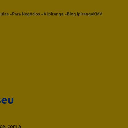
quias
Para Negócios
A Ipiranga
Blog Ipiranga
KMV
seu
ce, com a