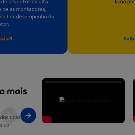
 de produtos de alta
lá no po
s pelas montadoras,
o melhor desempenho do
tor.
ais
Saib
a mais
 dos nossos
a por