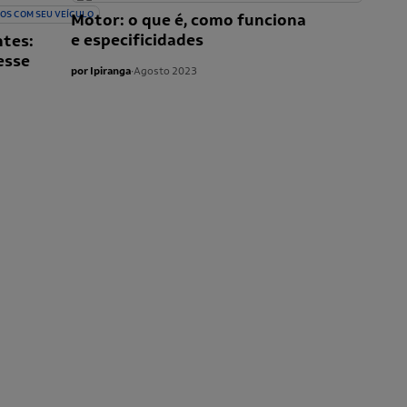
OS COM SEU VEÍCULO
Motor: o que é, como funciona
e especificidades
ntes:
esse
por Ipiranga
∙
Agosto 2023