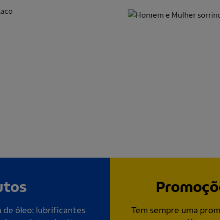
utos
Promoçõe
de óleo: lubrificantes
Tem sempre uma promo