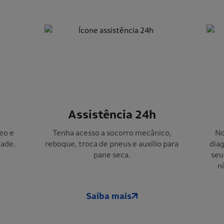
Assistência 24h
eo e
Tenha acesso a socorro mecânico,
No
dade.
reboque, troca de pneus e auxílio para
dia
pane seca.
seu
n
Saiba mais