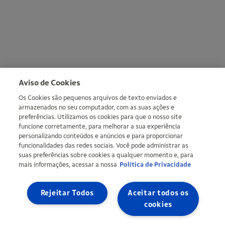
Mais informações
Aviso de Cookies
Os Cookies são pequenos arquivos de texto enviados e
armazenados no seu computador, com as suas ações e
preferências. Utilizamos os cookies para que o nosso site
funcione corretamente, para melhorar a sua experiência
personalizando conteúdos e anúncios e para proporcionar
funcionalidades das redes sociais. Você pode administrar as
suas preferências sobre cookies a qualquer momento e, para
mais informações, acessar a nossa
Política de Privacidade
Copyright © Ipiranga Produtos de Petróleo SA 2026 | CNPJ:
33.337.122/0001-27 | Uma empresa do grupo Ultra |
Ultragaz
,
Ultracargo
Rejeitar Todos
Aceitar todos os
Mapa do site
Política de Privacidade
Definir meus cookies
cookies