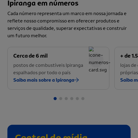
Ipiranga em números
Cada número representa um marco em nossa jornada e
reflete nosso compromisso em oferecer produtos e
serviços de qualidade, superar expectativas e construir
um futuro melhor.
Cerca de 6 mil
+ de 1.5
postos de combustíveis Ipiranga
lojas d
espalhados por todo o país
próprias
Saiba mais sobre a Ipiranga
Saiba m
Central de mídia