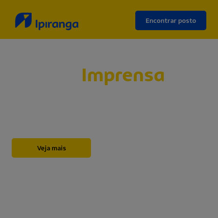
Encontrar posto
Sala de
Imprensa
Abaixo, você encontrará nossos releases,
novidades, informações institucionais, notas e
outros materiais sobre a Ipiranga.
Veja mais