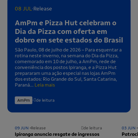
.
08 JUL
Release
AmPm e Pizza Hut celebram o
Dia da Pizza com oferta em
dobro em sete estados do Brasil
São Paulo, 08 de julho de 2026 – Para esquentar a
rotina neste inverno, na semana do Dia da Pizza,
comemorado em 10 de julho, a AmPm, rede de
conveniência dos postos Ipiranga, e a Pizza Hut
prepararam uma ação especial nas lojas AmPm
dos estados: Rio Grande do Sul, Santa Catarina,
Paraná...
Leia mais
.
AmPm
de leitura
09 JUN
Release
de leitura
03 JUN
Ipiranga anuncia resgate de ingressos
Patroci