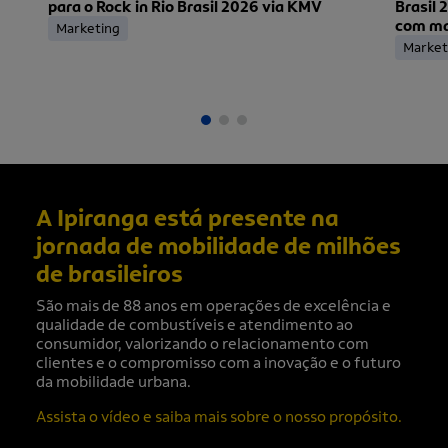
para o Rock in Rio Brasil 2026 via KMV
Brasil 
com mai
Marketing
ingress
Market
A Ipiranga está presente na
jornada de mobilidade de milhões
de brasileiros
São mais de 88 anos em operações de excelência e
qualidade de combustíveis e atendimento ao
consumidor, valorizando o relacionamento com
clientes e o compromisso com a inovação e o futuro
da mobilidade urbana.
Assista o vídeo e saiba mais sobre o nosso propósito.