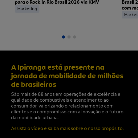
para o Rock in Rio Brasil 2026 via KMV
Brasil 
com mai
Marketing
ingress
Market
A Ipiranga está presente na
jornada de mobilidade de milhões
de brasileiros
São mais de 88 anos em operações de excelência e
qualidade de combustíveis e atendimento ao
consumidor, valorizando o relacionamento com
clientes e o compromisso com a inovação e o futuro
da mobilidade urbana.
Assista o vídeo e saiba mais sobre o nosso propósito.