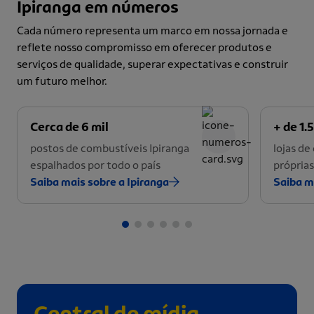
Ipiranga em números
Cada número representa um marco em nossa jornada e
reflete nosso compromisso em oferecer produtos e
serviços de qualidade, superar expectativas e construir
um futuro melhor.
Cerca de 6 mil
+ de 1.5
postos de combustíveis Ipiranga
lojas d
espalhados por todo o país
próprias
Saiba mais sobre a Ipiranga
Saiba m
Central de mídia