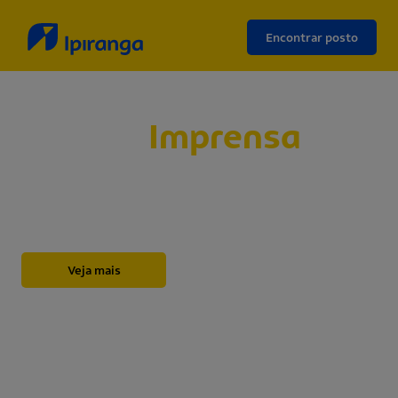
Encontrar posto
Sala de
Imprensa
Abaixo, você encontrará nossos releases,
novidades, informações institucionais, notas e
outros materiais sobre a Ipiranga.
Veja mais