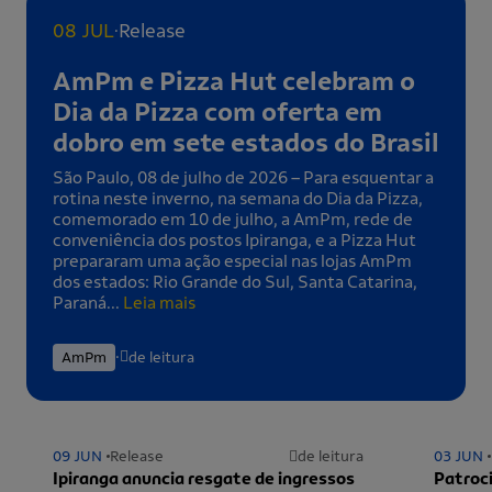
.
08 JUL
Release
AmPm e Pizza Hut celebram o
Dia da Pizza com oferta em
dobro em sete estados do Brasil
São Paulo, 08 de julho de 2026 – Para esquentar a
rotina neste inverno, na semana do Dia da Pizza,
comemorado em 10 de julho, a AmPm, rede de
conveniência dos postos Ipiranga, e a Pizza Hut
prepararam uma ação especial nas lojas AmPm
dos estados: Rio Grande do Sul, Santa Catarina,
Paraná...
Leia mais
.
AmPm
de leitura
09 JUN
Release
de leitura
03 JUN
Ipiranga anuncia resgate de ingressos
Patroci