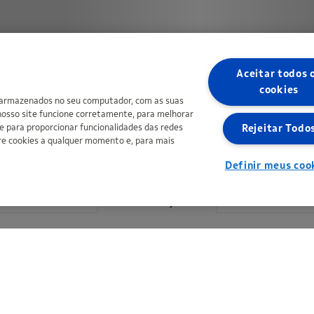
Aceitar todos 
cookies
 armazenados no seu computador, com as suas
 nosso site funcione corretamente, para melhorar
e para proporcionar funcionalidades das redes
Rejeitar Todo
bre cookies a qualquer momento e, para mais
Definir meus coo
Mais informações
Copyright © Ipiranga Produtos de Petróleo SA 2026 | CNPJ: 33.337