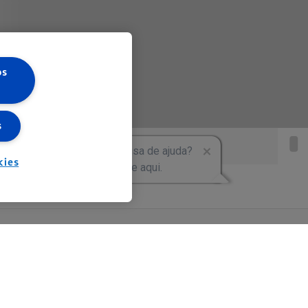
os
s
kies
.122/0001-27 | Uma empresa do grupo Ultra |
Ultragaz
,
Ultracargo
Mapa do site
Política de Privacidade
Definir meus cookies