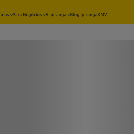
quias
Para Negócios
A Ipiranga
Blog Ipiranga
KMV