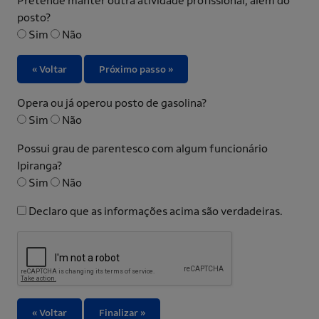
Pretende manter outra atividade profissional, além do
posto?
Sim
Não
« Voltar
Próximo passo »
Opera ou já operou posto de gasolina?
Sim
Não
Possui grau de parentesco com algum funcionário
Ipiranga?
Sim
Não
Declaro que as informações acima são verdadeiras.
« Voltar
Finalizar »