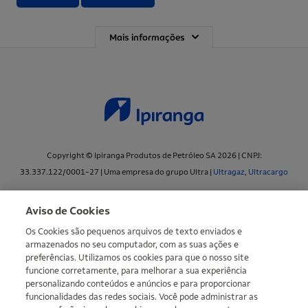
Mais informações
Copyright © Ipiranga Produtos de Petróleo SA 2026 | CNPJ:
33.337.122/0001-27 | Uma empresa do grupo Ultra |
Ultragaz
,
Ultracargo
Mapa do site
Política de Privacidade
Definir meus cookies
Aviso de Cookies
Os Cookies são pequenos arquivos de texto enviados e
armazenados no seu computador, com as suas ações e
preferências. Utilizamos os cookies para que o nosso site
funcione corretamente, para melhorar a sua experiência
personalizando conteúdos e anúncios e para proporcionar
funcionalidades das redes sociais. Você pode administrar as