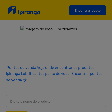
Encontrar posto
Voltar
Construção Civil
Lubrificação robusta para máquinas de obra, com menos
paradas, maior vida útil e redução do custo total de
operação.
Pontos de venda
Veja onde encontrar os produtos
Ipiranga Lubrificantes perto de você.
Encontrar pontos
de venda
Pesquisar