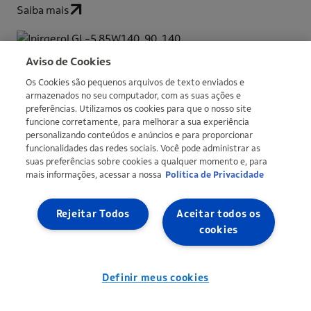
Saiba mais
Ipirgerol GL-5 85W140, 90, 140
Aviso de Cookies
Saiba mais
Os Cookies são pequenos arquivos de texto enviados e
armazenados no seu computador, com as suas ações e
preferências. Utilizamos os cookies para que o nosso site
funcione corretamente, para melhorar a sua experiência
Ipitur AW HLP 32
personalizando conteúdos e anúncios e para proporcionar
funcionalidades das redes sociais. Você pode administrar as
Saiba mais
suas preferências sobre cookies a qualquer momento e, para
mais informações, acessar a nossa
Política de Privacidade
Ipitur XVI HVLP
Rejeitar Todos
Aceitar todos os
Saiba mais
cookies
Ipiflex Li-Comp Moly 2
Definir meus cookies
Saiba mais