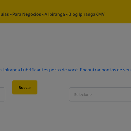
quias
Para Negócios
A Ipiranga
Blog Ipiranga
KMV
, com foco em produtividade, proteção e redução de manutençõ
 Ipiranga Lubrificantes perto de você.
Encontrar pontos de ve
Categoria do produto
Buscar