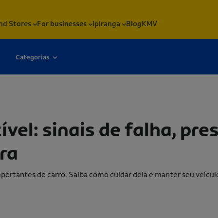
nd Stores
For businesses
Ipiranga
Blog
KMV
Categorias
o correta e cuidados com sujeira
el: sinais de falha, pres
ra
portantes do carro. Saiba como cuidar dela e manter seu veíc