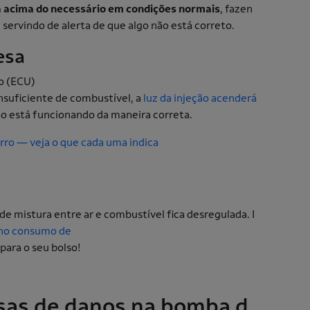
a acima do necessário em condições normais
, fazen
 servindo de alerta de que algo não está correto.
cesa
o (ECU)
nsuficiente de combustível, a
luz da injeção acenderá
ão está funcionando da maneira correta.
arro — veja o que cada uma indica
e mistura entre ar e combustível fica desregulada. I
 no consumo de
para o seu bolso!
usas de danos na bomba d