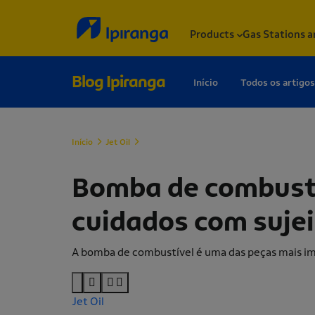
Products
Gas Stations a
Blog Ipiranga
Início
Todos os artigos
Início
Jet Oil
Bomba de combustível: sinais de falha, pressã
Bomba de combustív
cuidados com sujei
A bomba de combustível é uma das peças mais im
Jet Oil