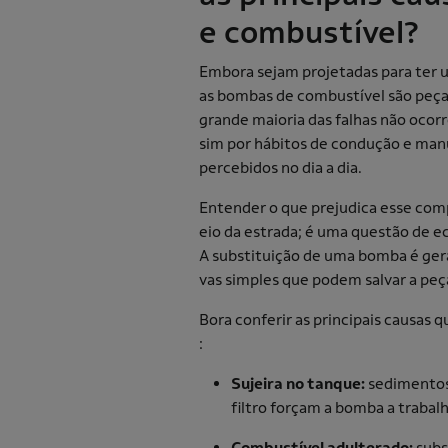
e combustível?
Embora sejam projetadas para ter um
as bombas de combustível são peça
grande maioria das falhas não ocorr
sim por hábitos de condução e man
percebidos no dia a dia.
Entender o que prejudica esse comp
eio da estrada; é uma questão de e
A substituição de uma bomba é ger
vas simples que podem salvar a peça
Bora conferir as principais causas
:
Sujeira no tanque:
sedimentos
filtro forçam a bomba a trabal
Combustível adulterado:
subs