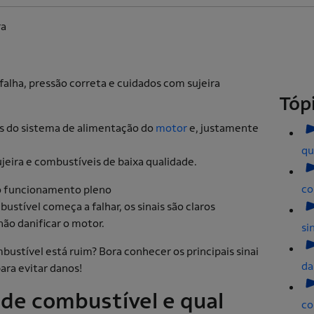
ra
Tóp
 do sistema de alimentação do
motor
e, justamente
qu
jeira e combustíveis de baixa qualidade.
co
 o funcionamento pleno
stível começa a falhar, os sinais são claros
não danificar o motor.
si
ustível está ruim? Bora conhecer os principais sinai
da
para evitar danos!
de combustível e qual
co