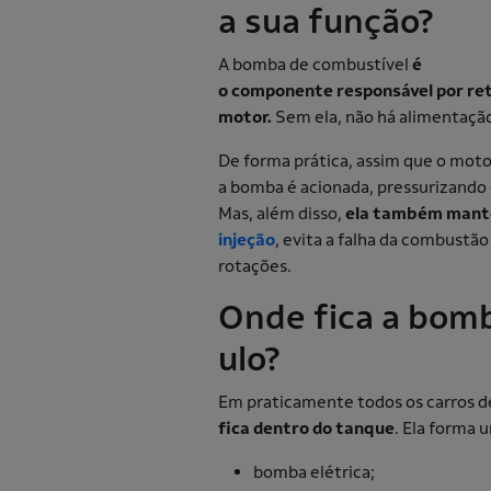
a sua função?
A bomba de combustível
é
o componente responsável por reti
motor.
Sem ela, não há alimentaçã
De forma prática, assim que o motor
a bomba é acionada, pressurizando
Mas, além disso,
ela também mant
injeção
, evita a falha da combust
rotações.
Onde fica a bomb
ulo?
Em praticamente todos os carros 
fica dentro do tanque
. Ela forma
bomba elétrica;