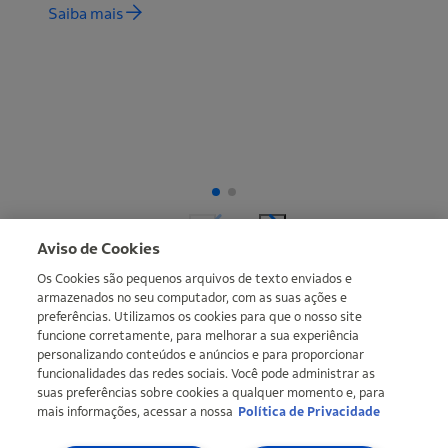
Saiba mais
Mais informações
Aviso de Cookies
Os Cookies são pequenos arquivos de texto enviados e
armazenados no seu computador, com as suas ações e
preferências. Utilizamos os cookies para que o nosso site
funcione corretamente, para melhorar a sua experiência
personalizando conteúdos e anúncios e para proporcionar
funcionalidades das redes sociais. Você pode administrar as
suas preferências sobre cookies a qualquer momento e, para
mais informações, acessar a nossa
Política de Privacidade
Copyright © Ipiranga Produtos de Petróleo SA 2026 | CNPJ:
33.337.122/0001-27 | Uma empresa do grupo Ultra |
Ultragaz
,
Ultracargo