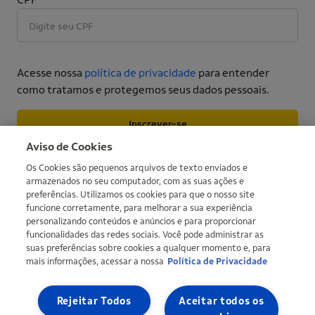
Acesse nossa
política de privacidade
para entender
como tratamos e protegemos seus dados pessoais.
Inscrever-se
Mais informações
Aviso de Cookies
Os Cookies são pequenos arquivos de texto enviados e
armazenados no seu computador, com as suas ações e
preferências. Utilizamos os cookies para que o nosso site
funcione corretamente, para melhorar a sua experiência
personalizando conteúdos e anúncios e para proporcionar
funcionalidades das redes sociais. Você pode administrar as
suas preferências sobre cookies a qualquer momento e, para
mais informações, acessar a nossa
Política de Privacidade
Copyright © Ipiranga Produtos de Petróleo SA 2026 | CNPJ:
33.337.122/0001-27 | Uma empresa do grupo Ultra |
Ultragaz
,
Ultracargo
Rejeitar Todos
Aceitar todos os