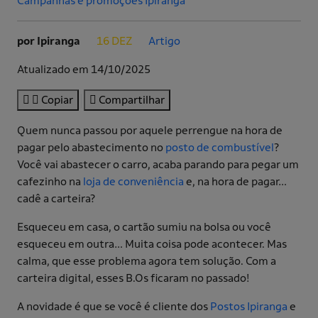
Campanhas e promoções Ipiranga
por Ipiranga
16 DEZ
Artigo
.
.
Atualizado em 14/10/2025
Copiar
Compartilhar
Quem nunca passou por aquele perrengue na hora de
pagar pelo abastecimento no
posto de combustível
?
Você vai abastecer o carro, acaba parando para pegar um
cafezinho na
loja de conveniência
e, na hora de pagar…
cadê a carteira?
Esqueceu em casa, o cartão sumiu na bolsa ou você
esqueceu em outra… Muita coisa pode acontecer. Mas
calma, que esse problema agora tem solução. Com a
carteira digital, esses B.Os ficaram no passado!
A novidade é que se você é cliente dos
Postos Ipiranga
e