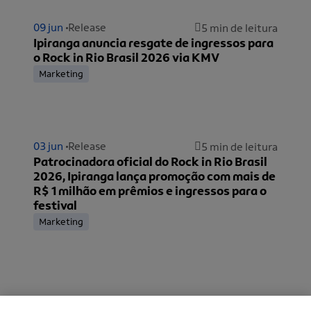
09 jun
Release
5 min de leitura
Ipiranga anuncia resgate de ingressos para
o Rock in Rio Brasil 2026 via KMV
Marketing
03 jun
Release
5 min de leitura
Patrocinadora oficial do Rock in Rio Brasil
2026, Ipiranga lança promoção com mais de
R$ 1 milhão em prêmios e ingressos para o
festival
Marketing