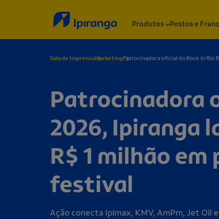
Produtos
Postos e Fran
Sala de Imprensa
Marketing
Patrocinadora oficial do Rock in Rio 
Patrocinadora of
2026, Ipiranga 
R$ 1 milhão em 
festival
Ação conecta Ipimax, KMV, AmPm, Jet Oil e 