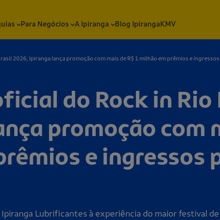
quias
Para Negócios
A Ipiranga
Blog Ipiranga
KMV
Brasil 2026, Ipiranga lança promoção com mais de R$ 1 milhão em prêmios e ingressos 
icial do Rock in Rio 
lança promoção com 
prêmios e ingressos 
Ipiranga Lubrificantes à experiência do maior festival 