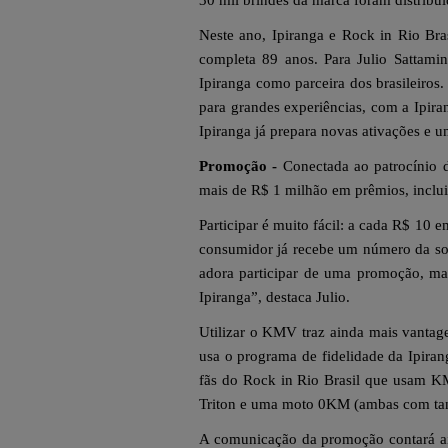
30 mil brindes da marca foram distribuí
Neste ano, Ipiranga e Rock in Rio Bras
completa 89 anos. Para Julio Sattami
Ipiranga como parceira dos brasileiros
para grandes experiências, com a Ipir
Ipiranga já prepara novas ativações e 
Promoção -
Conectada ao patrocínio d
mais de R$ 1 milhão em prêmios, inclui
Participar é muito fácil: a cada R$ 10
consumidor já recebe um número da sort
adora participar de uma promoção, mas
Ipiranga”, destaca Julio.
Utilizar o KMV traz ainda mais vantag
usa o programa de fidelidade da Ipir
fãs do Rock in Rio Brasil que usam KM
Triton e uma moto 0KM (ambas com tanq
A comunicação da promoção contará ai