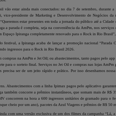
dos.
il vão estar ainda mais conectados: no dia 7 de setembro, durante a 
ni, vice-presidente de Marketing e Desenvolvimento de Negócios da m
. “Queremos estar presentes em toda a jornada do público até a Cidad
anga a parada é completa, seja na conveniência da AmPm, nos serviços
um Espaço Ipiranga completamente renovado para o Rock in Rio Brasil”, 
o festival, a Ipiranga acaba de lançar a promoção nacional “Parada C
ndo ingressos para o Rock in Rio Brasil 2026.
 em compras na AmPm e Jet Oil; ou abastecimentos, tanto pagos pelo a
e para o sorteio final. Serviços no Jet Oil e compras nas lojas AmPm 
 precisa ser de um jeito rápido e prático. Por isso desenhamos nos
ens. Abastecimentos com a linha Ipimax pagos pelo aplicativo garant
anga também concorre a prêmios instantâneos, que somam mais de R$ 3
V concorrem na hora a 600 ingressos unitários de gramado para o festi
ue cheio por um ano), pacotes da Azul Viagens e prêmios de R$ 50 m
nda com uma versão exclusiva de um dos filmes da campanha “Lá, a p