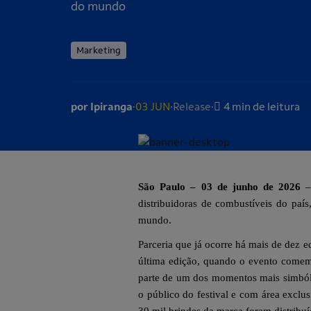
do mundo
Marketing
.
.
.
por Ipiranga
03 JUN
Release
4 min de leitura
São Paulo – 03 de junho de 2026
– 
distribuidoras de combustíveis do paí
mundo.
Parceria que já ocorre há mais de dez e
última edição, quando o evento comem
parte de um dos momentos mais simbólic
o público do festival e com área exclu