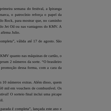
primeira semana do festival, a Ipiranga
arca, o patrocínio reforça o papel da
e do Rock, para mostrar que, no caminho
 do Jet Oil ou nas vantagens do KMV. A
afirma Julio.
ompleta”, válida até 17 de agosto. São
pp KMV quanto nas máquinas de cartão, o
geram 2 números da sorte. “O brasileiro
sa promoção dessa forma, com a cara da
em 10 números extras. Além disso, quem
50 mil em vouchers de combustível. Os
val! O sorteio final inclui uma picape
il.
arada é completa”, lançada este ano e