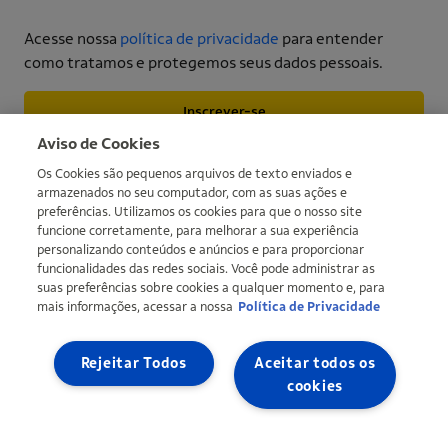
Acesse nossa
política de privacidade
para entender
como tratamos e protegemos seus dados pessoais.
Inscrever-se
More informations
Aviso de Cookies
Os Cookies são pequenos arquivos de texto enviados e
armazenados no seu computador, com as suas ações e
preferências. Utilizamos os cookies para que o nosso site
funcione corretamente, para melhorar a sua experiência
personalizando conteúdos e anúncios e para proporcionar
funcionalidades das redes sociais. Você pode administrar as
suas preferências sobre cookies a qualquer momento e, para
mais informações, acessar a nossa
Política de Privacidade
Copyright © Ipiranga Produtos de Petróleo SA 2026 | CNPJ:
33.337.122/0001-27 | An Ultra group company |
Ultragaz
,
Ultracargo
Rejeitar Todos
Aceitar todos os
cookies
Site map
Privacy Policy
Definir meus cookies