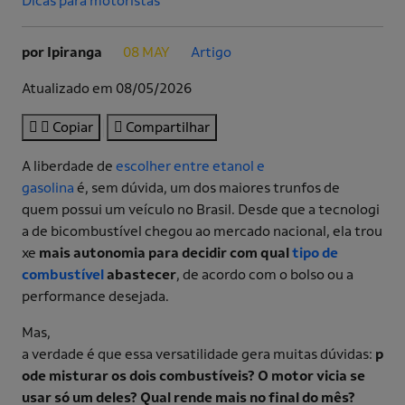
Dicas para motoristas
por Ipiranga
08 MAY
Artigo
.
.
Atualizado em 08/05/2026
Copiar
Compartilhar
A liberdade de
escolher entre etanol e
gasolina
é, sem dúvida, um dos maiores trunfos de
quem possui um veículo no Brasil. Desde que a tecnologi
a de bicombustível chegou ao mercado nacional, ela trou
xe
mais autonomia para decidir com qual
tipo de
combustível
abastecer
, de acordo com o bolso ou a
performance desejada.
Mas,
a verdade é que essa versatilidade gera muitas dúvidas:
p
ode misturar os dois combustíveis? O motor vicia se
usar só um deles? Qual rende mais no final do mês?