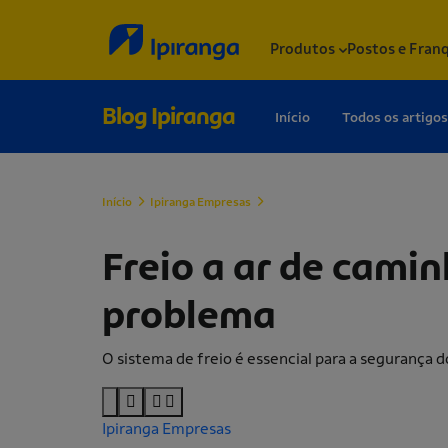
Produtos
Postos e Fran
Blog Ipiranga
Início
Todos os artigos
Início
Ipiranga Empresas
Freio a ar de caminhão: como func
Freio a ar de camin
problema
O sistema de freio é essencial para a segurança 
Ipiranga Empresas