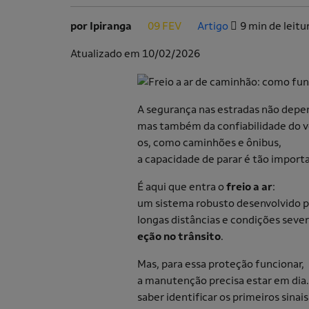
por Ipiranga
09 FEV
Artigo
9 min de leitu
.
.
Atualizado em 10/02/2026
A segurança nas estradas não depen
mas também da confiabilidade do ve
os, como caminhões e ônibus,
a capacidade de parar é tão import
É aqui que entra o
freio a ar
:
um sistema robusto desenvolvido p
longas distâncias e condições sever
eção no trânsito
.
Mas, para essa proteção funcionar,
a manutenção precisa estar em dia.
saber identificar os primeiros sinais