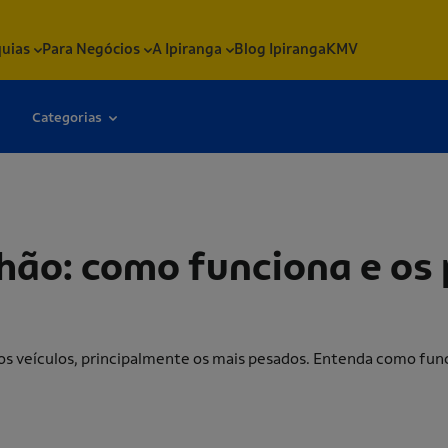
quias
Para Negócios
A Ipiranga
Blog Ipiranga
KMV
Categorias
iona e os principais sinais de problema
hão: como funciona e os 
dos veículos, principalmente os mais pesados. Entenda como fun