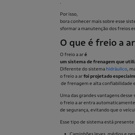
.
Por isso,
bora conhecer mais sobre esse sis
sformar a manutenção dos freios 
O que é freio a a
O freio a ar
é
um sistema de frenagem que utiliz
Diferente do sistema
hidráulico
, m
o freio a ar
foi projetado especial
de frenagem e alta confiabilidade 
Uma das grandes vantagens desse si
o freio a ar entra automaticamen
de segurança, evitando que o veí
Esse tipo de sistema está present
Caminhões leves, médios e pe