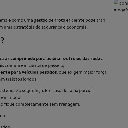
tema e como uma gestão de frota eficiente pode tran
em uma estratégia de segurança e economia.
r?
a ar comprimido para acionar os freios das rodas
.
ais comum em carros de passeio,
mente para veículos pesados
, que exigem maior força
em trajetos longos.
stema é a segurança. Em caso de falha parcial,
te em modo
culo fique completamente sem frenagem.
e em:
sados.