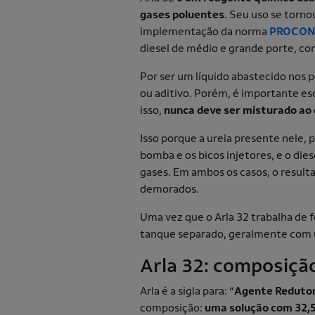
gases poluentes
. Seu uso se torn
implementação da norma
PROCO
diesel de médio e grande porte, co
Por ser um líquido abastecido nos 
ou aditivo. Porém, é importante es
isso,
nunca deve ser misturado ao 
Isso porque a ureia presente nele,
bomba e os bicos injetores, e o die
gases. Em ambos os casos, o result
demorados.
Uma vez que o Arla 32 trabalha de
tanque separado, geralmente com
Arla 32: composiçã
Arla é a sigla para: “
Agente Redutor
composição:
uma solução com 32,5