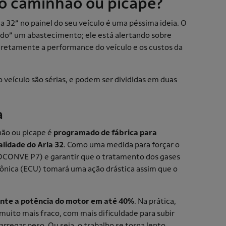
 no caminhão ou picape?
rla 32” no painel do seu veículo é uma péssima ideia. O
do” um abastecimento; ele está alertando sobre
retamente a performance do veículo e os custos da
o veículo são sérias, e podem ser divididas em duas
a
hão ou picape é
programado de fábrica para
alidade do Arla 32
. Como uma medida para forçar o
OCONVE P7) e garantir que o tratamento dos gases
trônica (ECU) tomará uma ação drástica assim que o
nte a potência do motor em até 40%
. Na prática,
á muito mais fraco, com mais dificuldade para subir
carregar peso. Ou seja, o trabalho se torna lento,