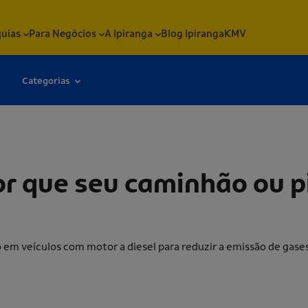
quias
Para Negócios
A Ipiranga
Blog Ipiranga
KMV
Categorias
nhão ou picape diesel precisa dele?
por que seu caminhão ou p
o em veículos com motor a diesel para reduzir a emissão de gase