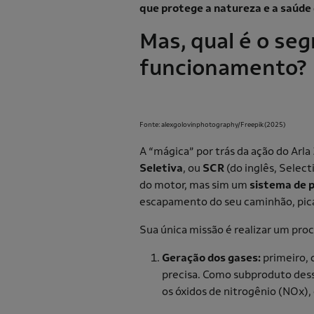
que protege a natureza e a saúde
Mas, qual é o seg
funcionamento?
Fonte: alexgolovinphotography/Freepik(2025)
A “mágica” por trás da ação do Arl
Seletiva
, ou
SCR
(do inglês, Selec
do motor, mas sim um
sistema de 
escapamento do seu caminhão, pica
Sua única missão é realizar um pro
Geração dos gases:
primeiro,
precisa. Como subproduto dess
os óxidos de nitrogênio (NOx)