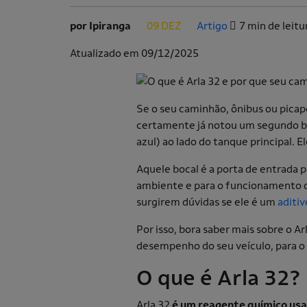
por Ipiranga
09 DEZ
Artigo
7 min de leitu
.
.
Atualizado em 09/12/2025
Se o seu caminhão, ônibus ou picape 
certamente já notou um segundo b
azul) ao lado do tanque principal. E
Aquele bocal é a porta de entrada 
ambiente e para o funcionamento
surgirem dúvidas se ele é um
aditiv
Por isso, bora saber mais sobre o Ar
desempenho do seu veículo, para o
O que é Arla 32?
Arla 32
é um reagente químico usad