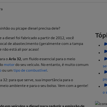
ra
Tóp
a diesel foi fabricado a partir de 2012, você
ocal de abastecimento (geralmente com a tampa
le não está ali por acaso!
para o
Arla 32
, um fluido essencial para o meio
 do
motor
do seu veículo. No entanto, é muito comum
se
o
ou um
tipo de combustível
.
pi
la 32: para que serve, sua importância para o
 meio ambiente e para o seu bolso. Vem com a gente!
o 
o em veículos a diesel para reduzir a emissão de