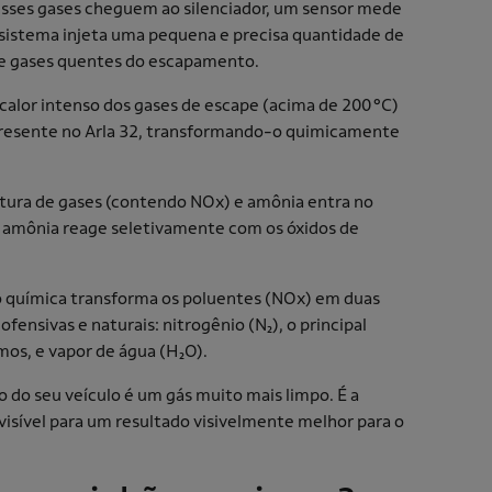
sses gases cheguem ao silenciador, um sensor mede
 sistema injeta uma pequena e precisa quantidade de
de gases quentes do escapamento.
 calor intenso dos gases de escape (acima de 200 °C)
presente no Arla 32, transformando-o quimicamente
tura de gases (contendo NOx) e amônia entra no
 a amônia reage seletivamente com os óxidos de
o química transforma os poluentes (NOx) em duas
ensivas e naturais: nitrogênio (N₂), o principal
os, e vapor de água (H₂O).
o do seu veículo é um gás muito mais limpo. É a
visível para um resultado visivelmente melhor para o