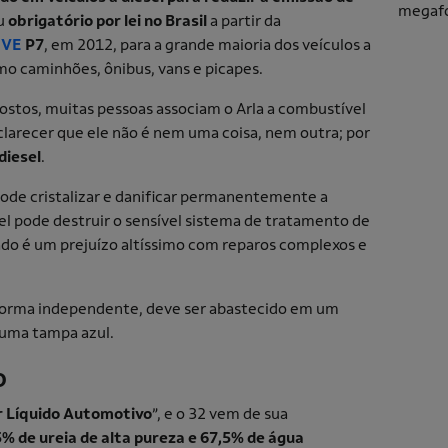
ou
obrigatório por lei no Brasil
a partir da
NVE
P7
, em 2012, para a grande maioria dos veículos a
mo caminhões, ônibus, vans e picapes.
postos, muitas pessoas associam o Arla a combustível
clarecer que ele não é nem uma coisa, nem outra; por
diesel
.
 pode cristalizar e danificar permanentemente a
sel pode destruir o sensível sistema de tratamento de
ado é um prejuízo altíssimo com reparos complexos e
 forma independente, deve ser abastecido em um
 uma tampa azul.
o
 Líquido Automotivo
”, e o 32 vem de sua
% de ureia de alta pureza e 67,5% de água