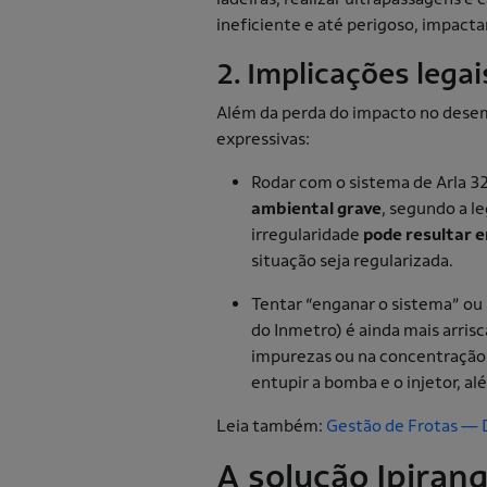
ineficiente e até perigoso, impact
2. Implicações lega
Além da perda do impacto no dese
expressivas:
Rodar com o sistema de Arla 3
ambiental grave
, segundo a le
irregularidade
pode resultar 
situação seja regularizada.
Tentar “enganar o sistema” ou 
do Inmetro) é ainda mais arris
impurezas ou na concentração 
entupir a bomba e o injetor, al
Leia também:
Gestão de Frotas — D
A solução Ipiran