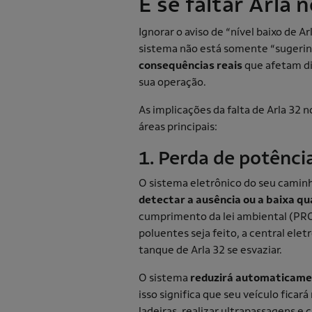
E se faltar Arla
Ignorar o aviso de “nível baixo de A
sistema não está somente “sugerin
consequências reais
que afetam di
sua operação.
As implicações da falta de Arla 32 n
áreas principais:
1. Perda de potênci
O sistema eletrônico do seu camin
detectar a ausência ou a baixa qu
cumprimento da lei ambiental (PR
poluentes seja feito, a central ele
tanque de Arla 32 se esvaziar.
O sistema
reduzirá automaticame
isso significa que seu veículo ficar
ladeiras, realizar ultrapassagens e 